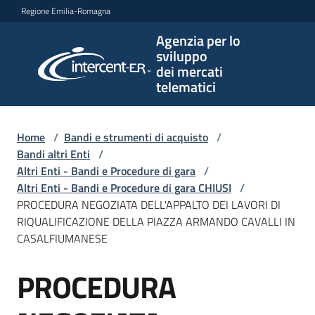
Vai al contenuto
Vai alla navigazione
Vai al footer
Regione Emilia-Romagna
Agenzia per lo
Agenzia
sviluppo
per lo
dei mercati
sviluppo
telematici
dei
mercati
telematici
Home
/
Bandi e strumenti di acquisto
/
Bandi altri Enti
/
Altri Enti - Bandi e Procedure di gara
/
Altri Enti - Bandi e Procedure di gara CHIUSI
/
L'Agenzia
PROCEDURA NEGOZIATA DELL'APPALTO DEI LAVORI DI
RIQUALIFICAZIONE DELLA PIAZZA ARMANDO CAVALLI IN
CASALFIUMANESE
Bandi
PROCEDURA
e
Salta al contenuto
strumenti
di