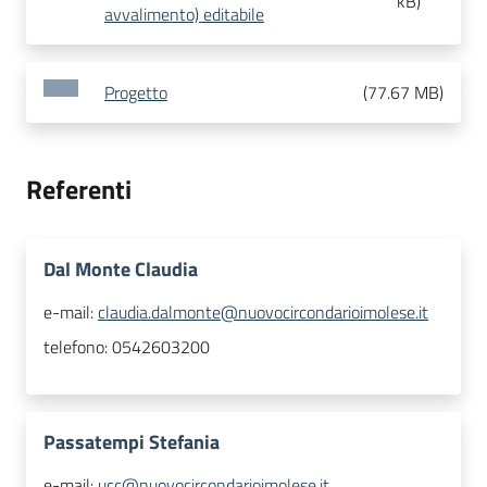
kB
)
avvalimento) editabile
Progetto
(
77.67 MB
)
Referenti
Dal Monte Claudia
e-mail:
claudia.dalmonte@nuovocircondarioimolese.it
telefono:
0542603200
Passatempi Stefania
e-mail:
ucc@nuovocircondarioimolese.it