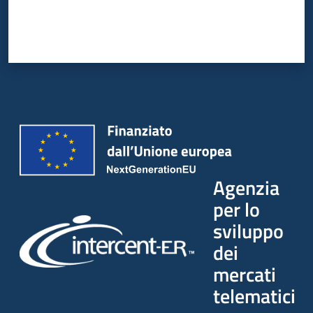
Agenzia
per lo
sviluppo
dei
mercati
telematici