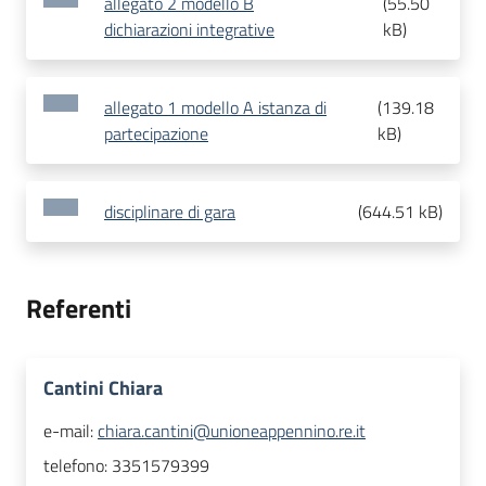
allegato 2 modello B
(
55.50
dichiarazioni integrative
kB
)
allegato 1 modello A istanza di
(
139.18
partecipazione
kB
)
disciplinare di gara
(
644.51 kB
)
Referenti
Cantini Chiara
e-mail:
chiara.cantini@unioneappennino.re.it
telefono:
3351579399