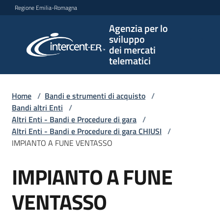
Vai al contenuto
Vai alla navigazione
Vai al footer
Regione Emilia-Romagna
Agenzia per lo
Agenzia
sviluppo
per lo
dei mercati
sviluppo
telematici
dei
mercati
telematici
Home
/
Bandi e strumenti di acquisto
/
Bandi altri Enti
/
Altri Enti - Bandi e Procedure di gara
/
Altri Enti - Bandi e Procedure di gara CHIUSI
/
L'Agenzia
IMPIANTO A FUNE VENTASSO
IMPIANTO A FUNE
Salta al contenuto
Bandi
e
VENTASSO
strumenti
di