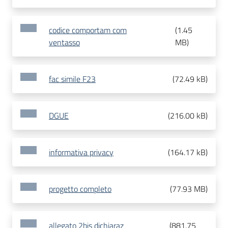
codice comportam com
(
1.45
ventasso
MB
)
fac simile F23
(
72.49 kB
)
DGUE
(
216.00 kB
)
informativa privacy
(
164.17 kB
)
progetto completo
(
77.93 MB
)
allegato 2bis dichiaraz
(
881.75