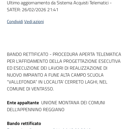
Ultimo aggiornamento da Sistema Acquisti Telematici -
acquisto
SATER:
26/02/2026 21:41
Condividi
Vedi azioni
Supporto
Piattaforme
Dati del bando
BANDO RETTIFICATO - PROCEDURA APERTA TELEMATICA
telematiche
PER L’AFFIDAMENTO DELLA PROGETTAZIONE ESECUTIVA
ED ESECUZIONE DEI LAVORI DI REALIZZAZIONE DI
NUOVO IMPIANTO A FUNE ALTA CAMPO SCUOLA
“VALLEFONDA” IN LOCALITA’ CERRETO LAGHI, NEL
COMUNE DI VENTASSO.
English
Ente appaltante
UNIONE MONTANA DEI COMUNI
site
DELL'APPENNINO REGGIANO
Bando rettificato