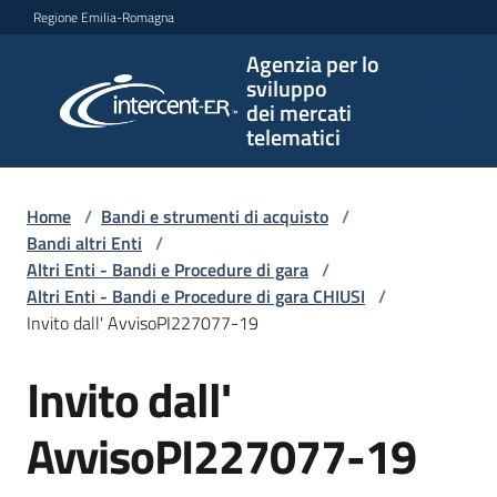
Vai al contenuto
Vai alla navigazione
Vai al footer
Regione Emilia-Romagna
Agenzia per lo
Agenzia
sviluppo
per lo
dei mercati
sviluppo
telematici
dei
mercati
telematici
Home
/
Bandi e strumenti di acquisto
/
Bandi altri Enti
/
Altri Enti - Bandi e Procedure di gara
/
Altri Enti - Bandi e Procedure di gara CHIUSI
/
L'Agenzia
Invito dall' AvvisoPI227077-19
Invito dall'
Salta al contenuto
Bandi
e
AvvisoPI227077-19
strumenti
di