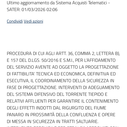
Ultimo aggiornamento da Sistema Acquisti Telematici -
acquisto
SATER:
01/03/2026 02:06
Condividi
Vedi azioni
Supporto
Piattaforme
Dati del bando
PROCEDURA DI CUI AGLI ARTT. 36, COMMA 2, LETTERA B),
telematiche
E 157 DEL D.LGS. 50/2016 E S.M.I., PER L’AFFIDAMENTO
DEL SERVIZIO AVENTE AD OGGETTO LA PROGETTAZIONE
DI FATTIBILITA’ TECNICA ED ECONOMICA, DEFINITIVA ED
ESECUTIVA, IL COORDINAMENTO DELLA SICUREZZA IN
FASE DI PROGETTAZIONE. INTERVENTI DI ADEGUAMENTO
DEL SISTEMA DIFENSIVO DEL TORRENTE TIEPIDO E
English
RELATIVI AFFLUENTI PER GARANTIRE IL CONTENIMENTO
site
DEGLI EFFETTI INDOTTI DAL RIGURGITO DEL FIUME
PANARO IN PROSSIMITÀ DELLA CONFLUENZA E OPERE
DI MESSA IN SICUREZZA IN TRATTI SALTUARIE.