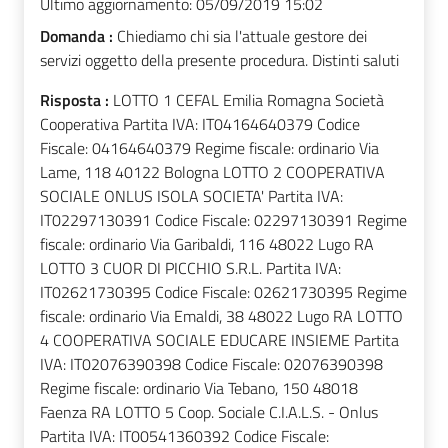
Ultimo aggiornamento:
05/09/2019 15:02
Domanda :
Chiediamo chi sia l'attuale gestore dei
servizi oggetto della presente procedura. Distinti saluti
Risposta :
LOTTO 1 CEFAL Emilia Romagna Società
Cooperativa Partita IVA: IT04164640379 Codice
Fiscale: 04164640379 Regime fiscale: ordinario Via
Lame, 118 40122 Bologna LOTTO 2 COOPERATIVA
SOCIALE ONLUS ISOLA SOCIETA' Partita IVA:
IT02297130391 Codice Fiscale: 02297130391 Regime
fiscale: ordinario Via Garibaldi, 116 48022 Lugo RA
LOTTO 3 CUOR DI PICCHIO S.R.L. Partita IVA:
IT02621730395 Codice Fiscale: 02621730395 Regime
fiscale: ordinario Via Emaldi, 38 48022 Lugo RA LOTTO
4 COOPERATIVA SOCIALE EDUCARE INSIEME Partita
IVA: IT02076390398 Codice Fiscale: 02076390398
Regime fiscale: ordinario Via Tebano, 150 48018
Faenza RA LOTTO 5 Coop. Sociale C.I.A.L.S. - Onlus
Partita IVA: IT00541360392 Codice Fiscale: