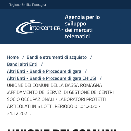
Vai al contenuto
Vai alla navigazione
Vai al footer
Regione Emilia-Romagna
Agenzia per lo
Agenzia
sviluppo
per lo
dei mercati
sviluppo
telematici
dei
mercati
telematici
Home
/
Bandi e strumenti di acquisto
/
Bandi altri Enti
/
Altri Enti - Bandi e Procedure di gara
/
Altri Enti - Bandi e Procedure di gara CHIUSI
/
L'Agenzia
UNIONE DEI COMUNI DELLA BASSA ROMAGNA
:AFFIDAMENTO DEI SERVIZI DI GESTIONE DEI CENTRI
SOCIO OCCUPAZIONALI / LABORATORI PROTETTI
ARTICOLATI IN 5 LOTTI. PERIODO 01.01.2020 -
Bandi
31.12.2021.
e
strumenti
di
Salta al contenuto