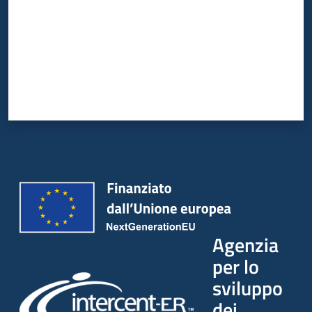
Agenzia
per lo
sviluppo
dei