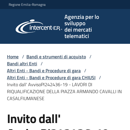
Vai al contenuto
Vai alla navigazione
Vai al footer
Regione Emilia-Romagna
Agenzia per lo
Agenzia
sviluppo
per lo
dei mercati
sviluppo
telematici
dei
mercati
telematici
Home
/
Bandi e strumenti di acquisto
/
Bandi altri Enti
/
Altri Enti - Bandi e Procedure di gara
/
Altri Enti - Bandi e Procedure di gara CHIUSI
/
L'Agenzia
Invito dall' AvvisoPI242436-19 - LAVORI DI
RIQUALIFICAZIONE DELLA PIAZZA ARMANDO CAVALLI IN
CASALFIUMANESE
Bandi
Invito dall'
e
Salta al contenuto
strumenti
di