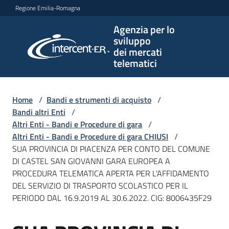
Vai al contenuto
Vai alla navigazione
Vai al footer
Regione Emilia-Romagna
Agenzia per lo
Agenzia
sviluppo
per lo
dei mercati
sviluppo
telematici
dei
mercati
telematici
Home
/
Bandi e strumenti di acquisto
/
Bandi altri Enti
/
Altri Enti - Bandi e Procedure di gara
/
Altri Enti - Bandi e Procedure di gara CHIUSI
/
L'Agenzia
SUA PROVINCIA DI PIACENZA PER CONTO DEL COMUNE
DI CASTEL SAN GIOVANNI GARA EUROPEA A
PROCEDURA TELEMATICA APERTA PER L'AFFIDAMENTO
DEL SERVIZIO DI TRASPORTO SCOLASTICO PER IL
Bandi
PERIODO DAL 16.9.2019 AL 30.6.2022. CIG: 8006435F29
e
strumenti
di
Salta al contenuto