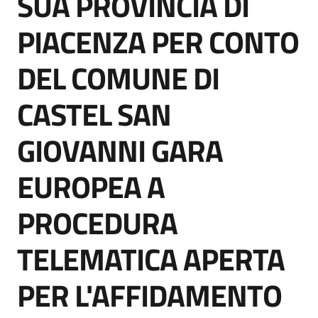
SUA PROVINCIA DI
acquisto
PIACENZA PER CONTO
DEL COMUNE DI
Supporto
CASTEL SAN
Piattaforme
GIOVANNI GARA
telematiche
EUROPEA A
PROCEDURA
TELEMATICA APERTA
English
site
PER L'AFFIDAMENTO