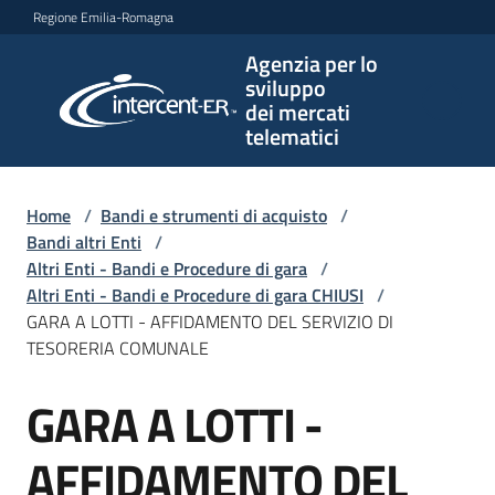
Vai al contenuto
Vai alla navigazione
Vai al footer
Regione Emilia-Romagna
Agenzia per lo
Agenzia
sviluppo
per lo
dei mercati
sviluppo
telematici
dei
mercati
telematici
Home
/
Bandi e strumenti di acquisto
/
Bandi altri Enti
/
Altri Enti - Bandi e Procedure di gara
/
Altri Enti - Bandi e Procedure di gara CHIUSI
/
L'Agenzia
GARA A LOTTI - AFFIDAMENTO DEL SERVIZIO DI
TESORERIA COMUNALE
GARA A LOTTI -
Bandi
Salta al contenuto
e
strumenti
AFFIDAMENTO DEL
di