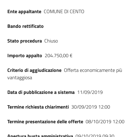
Seguici
Ente appaltante
COMUNE DI CENTO
su
Bando rettificato
Stato procedura
Chiuso
Importo appalto
204.750,00 €
Criterio di aggiudicazione
Offerta economicamente più
vantaggiosa
Data di pubblicazione a sistema
11/09/2019
Termine richiesta chiarimenti
30/09/2019 12:00
Termine presentazione delle offerte
08/10/2019 12:00
Apertura busta amministrativa
09/10/2019 09:30