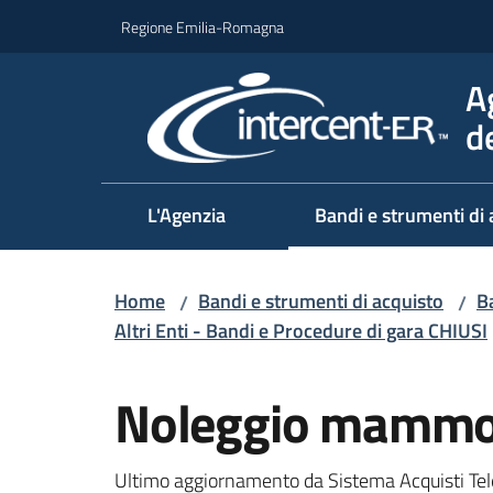
Vai al contenuto
Vai alla navigazione
Vai al footer
Regione Emilia-Romagna
A
d
L'Agenzia
Bandi e strumenti di 
Home
Bandi e strumenti di acquisto
Ba
/
/
Altri Enti - Bandi e Procedure di gara CHIUSI
Salta al contenuto
Noleggio mammog
Ultimo aggiornamento da Sistema Acquisti Tel