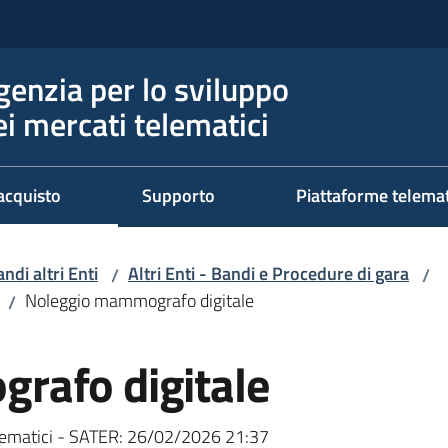
genzia per lo sviluppo
ei mercati telematici
acquisto
Supporto
Piattaforme telema
ndi altri Enti
Altri Enti - Bandi e Procedure di gara
/
/
Noleggio mammografo digitale
/
rafo digitale
ematici - SATER:
26/02/2026 21:37