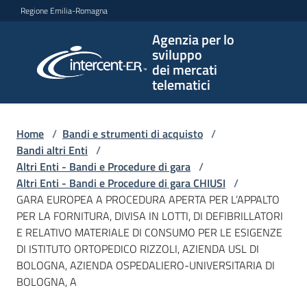
Vai al contenuto
Vai alla navigazione
Vai al footer
Regione Emilia-Romagna
Agenzia per lo
Agenzia
sviluppo
per lo
dei mercati
sviluppo
telematici
dei
mercati
telematici
Home
/
Bandi e strumenti di acquisto
/
Bandi altri Enti
/
Altri Enti - Bandi e Procedure di gara
/
Altri Enti - Bandi e Procedure di gara CHIUSI
/
L'Agenzia
GARA EUROPEA A PROCEDURA APERTA PER L’APPALTO
PER LA FORNITURA, DIVISA IN LOTTI, DI DEFIBRILLATORI
E RELATIVO MATERIALE DI CONSUMO PER LE ESIGENZE
DI ISTITUTO ORTOPEDICO RIZZOLI, AZIENDA USL DI
Bandi
BOLOGNA, AZIENDA OSPEDALIERO-UNIVERSITARIA DI
e
BOLOGNA, A
strumenti
di