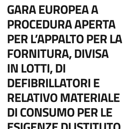
GARA EUROPEA A
acquisto
Salta al contenuto
PROCEDURA APERTA
Supporto
PER L’APPALTO PER LA
FORNITURA, DIVISA
Piattaforme
telematiche
IN LOTTI, DI
DEFIBRILLATORI E
RELATIVO MATERIALE
English
DI CONSUMO PER LE
site
ESIGENZE DI ISTITUTO