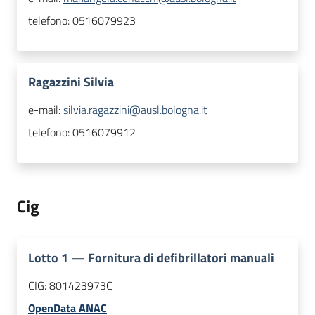
telefono:
0516079923
Ragazzini Silvia
e-mail:
silvia.ragazzini@ausl.bologna.it
telefono:
0516079912
Cig
Lotto
1
—
Fornitura di defibrillatori manuali
CIG:
801423973C
OpenData ANAC