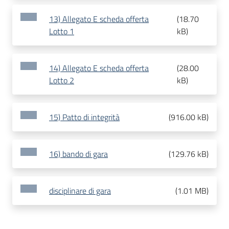
13) Allegato E scheda offerta
(
18.70
Lotto 1
kB
)
14) Allegato E scheda offerta
(
28.00
Lotto 2
kB
)
15) Patto di integrità
(
916.00 kB
)
16) bando di gara
(
129.76 kB
)
disciplinare di gara
(
1.01 MB
)