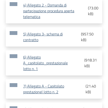
4) Allegato 2 - Domanda di
(
73.00
partecipazione procedura aperta
kB
)
telematica
5) Allegato 3- schema di
(
957.50
contratto
kB
)
6) Allegato
(
918.31
A_capitolato_prestazionale
kB
)
lotto n. 1
7) Allegato A - Capitolato
(
21.40
prestazionel lotto n. 2
kB
)