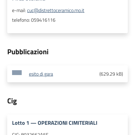
e-mail:
cuc@distrettoceramico.mo.it
telefono:
059416116
Pubblicazioni
esito di gara
(
629.29 kB
)
Cig
Lotto
1
—
OPERAZIONI CIMITERIALI
CIG:
8032662A5F