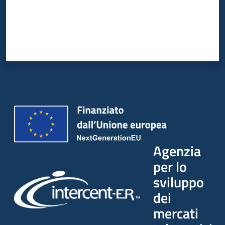
Agenzia
per lo
sviluppo
dei
mercati