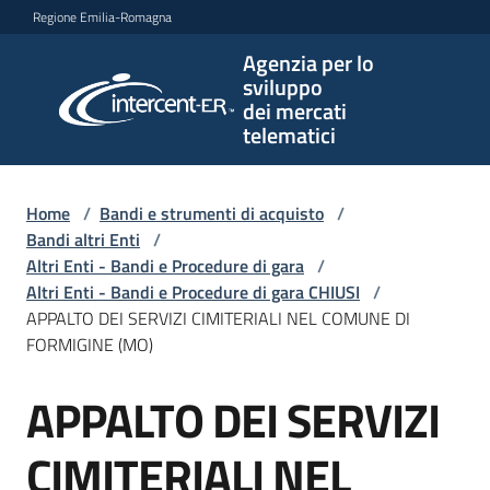
Vai al contenuto
Vai alla navigazione
Vai al footer
Regione Emilia-Romagna
Agenzia per lo
Agenzia
sviluppo
per lo
dei mercati
sviluppo
telematici
dei
mercati
telematici
Home
/
Bandi e strumenti di acquisto
/
Bandi altri Enti
/
Altri Enti - Bandi e Procedure di gara
/
Altri Enti - Bandi e Procedure di gara CHIUSI
/
L'Agenzia
APPALTO DEI SERVIZI CIMITERIALI NEL COMUNE DI
FORMIGINE (MO)
APPALTO DEI SERVIZI
Bandi
Salta al contenuto
e
strumenti
CIMITERIALI NEL
di