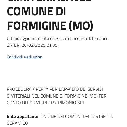
acquisto
COMUNE DI
FORMIGINE (MO)
Supporto
Ultimo aggiornamento da Sistema Acquisti Telematici -
SATER:
26/02/2026 21:35
Piattaforme
telematiche
Condividi
Vedi azioni
Dati del bando
PROCEDURA APERTA PER L'APPALTO DEI SERVIZI
CIMITERIALI NEL COMUNE DI FORMIGINE (MO) PER
English
CONTO DI FORMIGINE PATRIMONIO SRL
site
Ente appaltante
UNIONE DEI COMUNI DEL DISTRETTO
CERAMICO