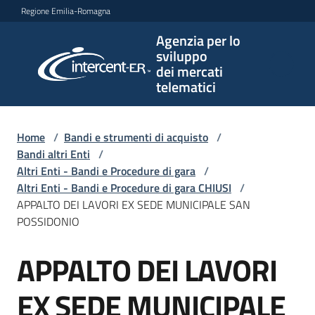
Vai al contenuto
Vai alla navigazione
Vai al footer
Regione Emilia-Romagna
Agenzia per lo
Agenzia
sviluppo
per lo
dei mercati
sviluppo
telematici
dei
mercati
telematici
Home
/
Bandi e strumenti di acquisto
/
Bandi altri Enti
/
Altri Enti - Bandi e Procedure di gara
/
Altri Enti - Bandi e Procedure di gara CHIUSI
/
L'Agenzia
APPALTO DEI LAVORI EX SEDE MUNICIPALE SAN
POSSIDONIO
APPALTO DEI LAVORI
Bandi
Salta al contenuto
e
strumenti
EX SEDE MUNICIPALE
di