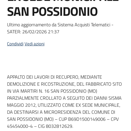
acquisto
SAN POSSIDONIO
Ultimo aggiornamento da Sistema Acquisti Telematici -
Supporto
SATER:
26/02/2026 21:37
Condividi
Vedi azioni
Piattaforme
telematiche
Dati del bando
APPALTO DEI LAVORI DI RECUPERO, MEDIANTE
DEMOLIZIONE E RICOSTRUZIONE, DEL FABBRICATO SITO
IN VIA MARTIRI N. 16 SAN POSSIDONIO (MO)
PARZIALMENTE CROLLATO A SEGUITO DEI DANNI SISMA
English
MAGGIO 2012, UTILIZZATO COME EX SEDE MUNICIPALE,
site
DA DESTINARSI A MICRORESIDENZA DEL COMUNE DI
SAN POSSIDONIO (MO) – CUP B69D1500149006 – CPV
45454000-4 – CIG 8032812629.