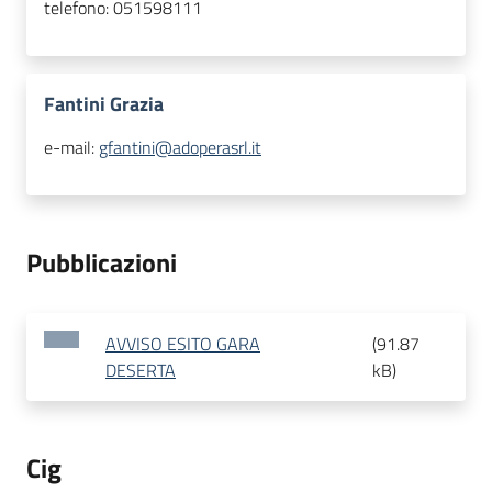
telefono:
051598111
Fantini Grazia
e-mail:
gfantini@adoperasrl.it
Pubblicazioni
AVVISO ESITO GARA
(
91.87
DESERTA
kB
)
Cig