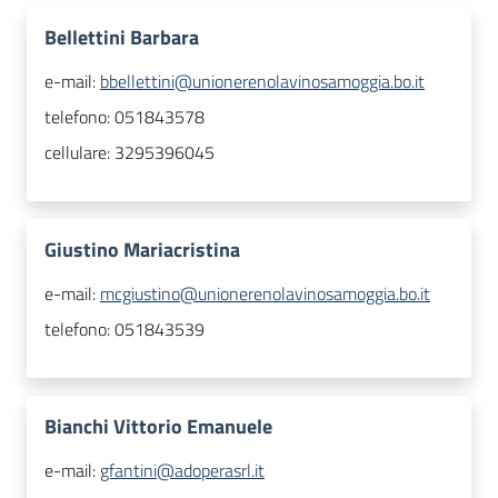
Bellettini Barbara
e-mail:
bbellettini@unionerenolavinosamoggia.bo.it
telefono:
051843578
cellulare:
3295396045
Giustino Mariacristina
e-mail:
mcgiustino@unionerenolavinosamoggia.bo.it
telefono:
051843539
Bianchi Vittorio Emanuele
e-mail:
gfantini@adoperasrl.it