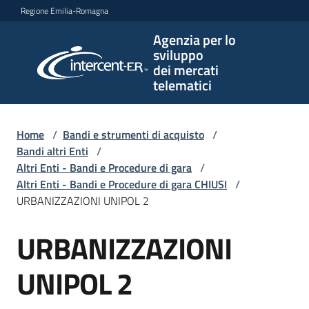
Vai al contenuto
Vai alla navigazione
Vai al footer
Regione Emilia-Romagna
Agenzia per lo
Agenzia
sviluppo
per lo
dei mercati
sviluppo
telematici
dei
mercati
telematici
Home
/
Bandi e strumenti di acquisto
/
Bandi altri Enti
/
Altri Enti - Bandi e Procedure di gara
/
Altri Enti - Bandi e Procedure di gara CHIUSI
/
L'Agenzia
URBANIZZAZIONI UNIPOL 2
URBANIZZAZIONI
Salta al contenuto
Bandi
e
UNIPOL 2
strumenti
di