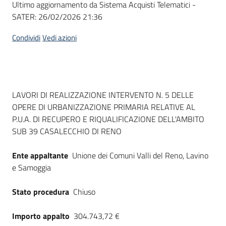
Ultimo aggiornamento da Sistema Acquisti Telematici -
acquisto
SATER:
26/02/2026 21:36
Condividi
Vedi azioni
Supporto
Piattaforme
Dati del bando
LAVORI DI REALIZZAZIONE INTERVENTO N. 5 DELLE
telematiche
OPERE DI URBANIZZAZIONE PRIMARIA RELATIVE AL
P.U.A. DI RECUPERO E RIQUALIFICAZIONE DELL'AMBITO
SUB 39 CASALECCHIO DI RENO
Ente appaltante
Unione dei Comuni Valli del Reno, Lavino
e Samoggia
English
site
Stato procedura
Chiuso
Importo appalto
304.743,72 €