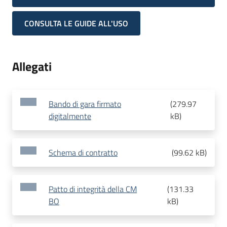
CONSULTA LE GUIDE ALL'USO
Allegati
Bando di gara firmato
(
279.97
digitalmente
kB
)
Schema di contratto
(
99.62 kB
)
Patto di integrità della CM
(
131.33
BO
kB
)