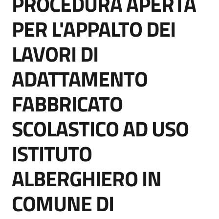
PROCEDURA APERTA
acquisto
PER L'APPALTO DEI
LAVORI DI
Supporto
ADATTAMENTO
Piattaforme
FABBRICATO
telematiche
SCOLASTICO AD USO
ISTITUTO
ALBERGHIERO IN
English
site
COMUNE DI