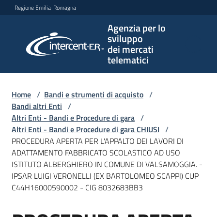
Vai al contenuto
Vai alla navigazione
Vai al footer
Regione Emilia-Romagna
Agenzia per lo
Agenzia
sviluppo
per lo
dei mercati
sviluppo
telematici
dei
mercati
telematici
Home
/
Bandi e strumenti di acquisto
/
Bandi altri Enti
/
Altri Enti - Bandi e Procedure di gara
/
Altri Enti - Bandi e Procedure di gara CHIUSI
/
L'Agenzia
PROCEDURA APERTA PER L'APPALTO DEI LAVORI DI
ADATTAMENTO FABBRICATO SCOLASTICO AD USO
ISTITUTO ALBERGHIERO IN COMUNE DI VALSAMOGGIA. -
IPSAR LUIGI VERONELLI (EX BARTOLOMEO SCAPPI) CUP
Bandi
C44H16000590002 - CIG 8032683BB3
e
strumenti
di
Salta al contenuto