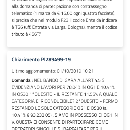
alla domanda di partecipazione con contrassegno
telematico (1 marca da € 16,00 ogni quattro facciate);
si precisa che nel modulo F23 il codice Ente da indicare
è TG6 (uff. Entrate via Larga, Bologna), mentre il codice
tributo è 456T."
Chiarimento PI289499-19
Ultimo aggiornamento:
01/10/2019 10:21
Domanda :
NEL BANDO DI GARA ALL'ART 4.5 SI
EVIDENZIANO LAVORI PER 78,04% IN OG1 E 10,41%
IN OS30 1°QUESITO - IL RESTANTE 11,55% A QUALE
CATEGORIA E' RICONDUCIBILE? 2°QUESITO - FERMO
RESTANDO LE SOLE CATEGORIE OG1 E OS30 (al
10,41% € 93.233,05) , SIAMO IN POSSESSO DI OG1 IN
V, QUESTA CI CONSENTE DI PARTECIPARE COME
OPERATORI SINGOLI E SUBAPPALTARE PER IL