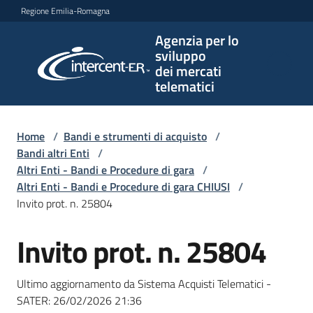
Vai al contenuto
Vai alla navigazione
Vai al footer
Regione Emilia-Romagna
Agenzia per lo
Agenzia
sviluppo
per lo
dei mercati
sviluppo
telematici
dei
mercati
telematici
Home
/
Bandi e strumenti di acquisto
/
Bandi altri Enti
/
Altri Enti - Bandi e Procedure di gara
/
Altri Enti - Bandi e Procedure di gara CHIUSI
/
L'Agenzia
Invito prot. n. 25804
Invito prot. n. 25804
Salta al contenuto
Bandi
e
Ultimo aggiornamento da Sistema Acquisti Telematici -
strumenti
SATER:
26/02/2026 21:36
di