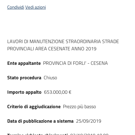
acquisto
Condividi
Vedi azioni
Supporto
Dati del bando
LAVORI DI MANUTENZIONE STRAORDINARIA STRADE
PROVINCIALI AREA CESENATE ANNO 2019
Piattaforme
telematiche
Ente appaltante
PROVINCIA DI FORLI' - CESENA
Stato procedura
Chiuso
Importo appalto
653.000,00 €
English
Criterio di aggiudicazione
Prezzo più basso
site
Data di pubblicazione a sistema
25/09/2019