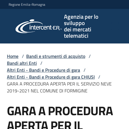
Vai al contenuto
Vai alla navigazione
Vai al footer
Regione Emilia-Romagna
Agenzia per lo
Agenzia
sviluppo
per lo
dei mercati
sviluppo
telematici
dei
mercati
telematici
Home
/
Bandi e strumenti di acquisto
/
Bandi altri Enti
/
Altri Enti - Bandi e Procedure di gara
/
Altri Enti - Bandi e Procedure di gara CHIUSI
/
L'Agenzia
GARA A PROCEDURA APERTA PER IL SERVIZIO NEVE
2019-2021 NEL COMUNE DI FORMIGINE
GARA A PROCEDURA
Bandi
Salta al contenuto
e
strumenti
APERTA PER IL
di