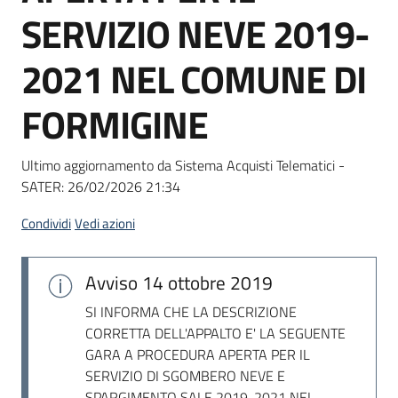
acquisto
SERVIZIO NEVE 2019-
2021 NEL COMUNE DI
Supporto
FORMIGINE
Piattaforme
Ultimo aggiornamento da Sistema Acquisti Telematici -
telematiche
SATER:
26/02/2026 21:34
Condividi
Vedi azioni
Avviso
14 ottobre 2019
English
SI INFORMA CHE LA DESCRIZIONE
site
CORRETTA DELL'APPALTO E' LA SEGUENTE
GARA A PROCEDURA APERTA PER IL
SERVIZIO DI SGOMBERO NEVE E
SPARGIMENTO SALE 2019-2021 NEL