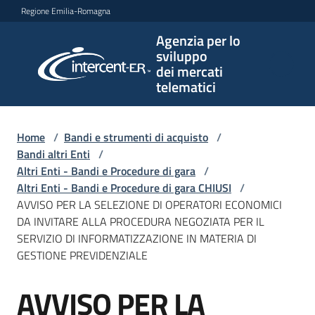
Vai al contenuto
Vai alla navigazione
Vai al footer
Regione Emilia-Romagna
Agenzia per lo
Agenzia
sviluppo
per lo
dei mercati
sviluppo
telematici
dei
mercati
telematici
Home
/
Bandi e strumenti di acquisto
/
Bandi altri Enti
/
Altri Enti - Bandi e Procedure di gara
/
Altri Enti - Bandi e Procedure di gara CHIUSI
/
L'Agenzia
AVVISO PER LA SELEZIONE DI OPERATORI ECONOMICI
DA INVITARE ALLA PROCEDURA NEGOZIATA PER IL
SERVIZIO DI INFORMATIZZAZIONE IN MATERIA DI
GESTIONE PREVIDENZIALE
Bandi
e
AVVISO PER LA
strumenti
Salta al contenuto
di