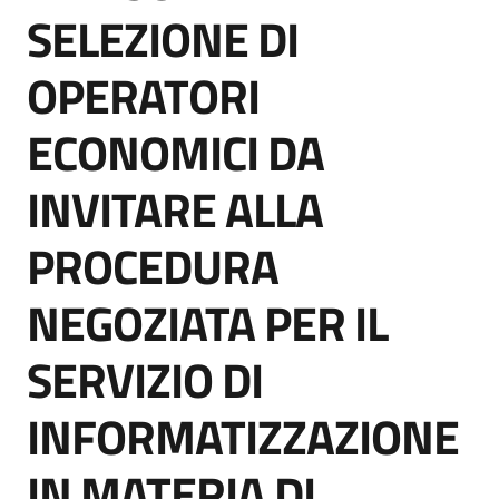
acquisto
SELEZIONE DI
OPERATORI
Supporto
ECONOMICI DA
INVITARE ALLA
Piattaforme
telematiche
PROCEDURA
NEGOZIATA PER IL
SERVIZIO DI
English
INFORMATIZZAZIONE
site
IN MATERIA DI