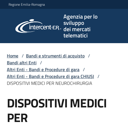
Vai al contenuto
Vai alla navigazione
Vai al footer
Regione Emilia-Romagna
Agenzia per lo
Agenzia
sviluppo
per lo
dei mercati
sviluppo
telematici
dei
mercati
telematici
Home
/
Bandi e strumenti di acquisto
/
Bandi altri Enti
/
Altri Enti - Bandi e Procedure di gara
/
Altri Enti - Bandi e Procedure di gara CHIUSI
/
L'Agenzia
DISPOSITIVI MEDICI PER NEUROCHIRURGIA
DISPOSITIVI MEDICI
Salta al contenuto
Bandi
e
PER
strumenti
di