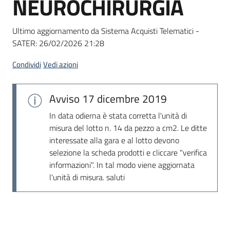
NEUROCHIRURGIA
acquisto
Ultimo aggiornamento da Sistema Acquisti Telematici -
SATER:
26/02/2026 21:28
Supporto
Condividi
Vedi azioni
Piattaforme
Avviso
17 dicembre 2019
telematiche
In data odierna è stata corretta l'unità di
misura del lotto n. 14 da pezzo a cm2. Le ditte
interessate alla gara e al lotto devono
selezione la scheda prodotti e cliccare "verifica
informazioni". In tal modo viene aggiornata
l'unità di misura. saluti
English
site