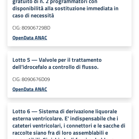
gratuito di n. 2 programmatori con
disponibilità alla sostituzione immediata in
caso di necessità
CIG:
80906729BD
OpenData ANAC
Lotto
5
—
Valvole per il trattamento
dell'idrocefalo a controllo di flusso.
CIG:
8090676D09
OpenData ANAC
Lotto
6
—
Sistema di derivazione liquorale
esterna ventricolare. E' indispensabile che i
cateteri ventricolari, i connettori e le sacche di
raccolte siano fra di loro assemblabili e