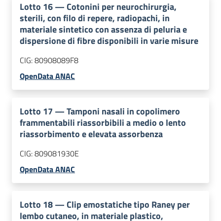
Lotto
16
—
Cotonini per neurochirurgia,
sterili, con filo di repere, radiopachi, in
materiale sintetico con assenza di peluria e
dispersione di fibre disponibili in varie misure
CIG:
80908089F8
OpenData ANAC
Lotto
17
—
Tamponi nasali in copolimero
frammentabili riassorbibili a medio o lento
riassorbimento e elevata assorbenza
CIG:
809081930E
OpenData ANAC
Lotto
18
—
Clip emostatiche tipo Raney per
lembo cutaneo, in materiale plastico,