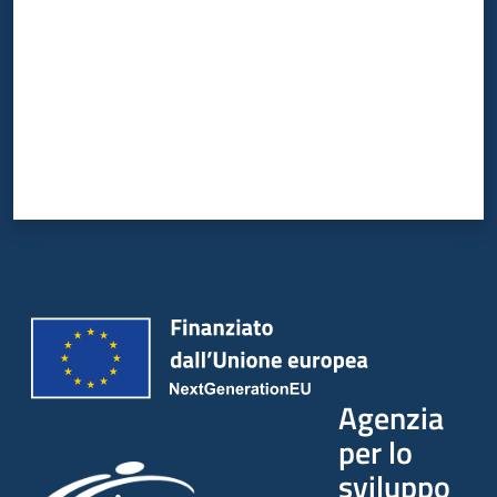
Agenzia
per lo
sviluppo