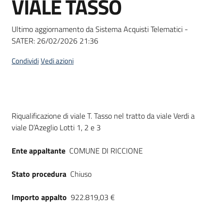
VIALE TASSO
acquisto
Ultimo aggiornamento da Sistema Acquisti Telematici -
SATER:
26/02/2026 21:36
Supporto
Condividi
Vedi azioni
Piattaforme
telematiche
Dati del bando
Riqualificazione di viale T. Tasso nel tratto da viale Verdi a
viale D’Azeglio Lotti 1, 2 e 3
Ente appaltante
COMUNE DI RICCIONE
English
Stato procedura
Chiuso
site
Importo appalto
922.819,03 €