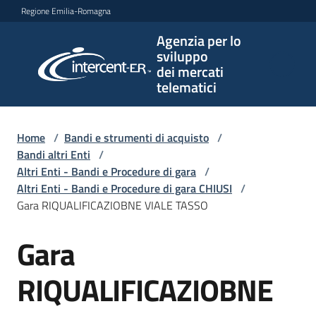
Vai al contenuto
Vai alla navigazione
Vai al footer
Regione Emilia-Romagna
Agenzia per lo
Agenzia
sviluppo
per lo
dei mercati
sviluppo
telematici
dei
mercati
telematici
Home
/
Bandi e strumenti di acquisto
/
Bandi altri Enti
/
Altri Enti - Bandi e Procedure di gara
/
Altri Enti - Bandi e Procedure di gara CHIUSI
/
L'Agenzia
Gara RIQUALIFICAZIOBNE VIALE TASSO
Gara
Salta al contenuto
Bandi
e
RIQUALIFICAZIOBNE
strumenti
di