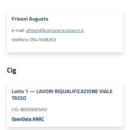
Frisoni Augusto
e-mail:
afrisoni@comune.riccione.rn.it
telefono:
0541608263
Cig
Lotto
1
—
LAVORI RIQUALIFICAZIONE VIALE
TASSO
CIG:
80059005AD
OpenData ANAC