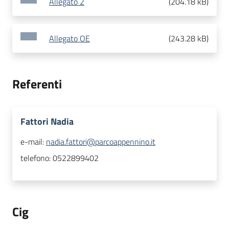
Allegato 2
(
204.18 kB
)
Allegato OE
(
243.28 kB
)
Referenti
Fattori Nadia
e-mail:
nadia.fattori@parcoappennino.it
telefono:
0522899402
Cig