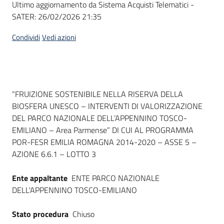
Ultimo aggiornamento da Sistema Acquisti Telematici -
acquisto
SATER:
26/02/2026 21:35
Condividi
Vedi azioni
Supporto
Piattaforme
Dati del bando
“FRUIZIONE SOSTENIBILE NELLA RISERVA DELLA
telematiche
BIOSFERA UNESCO – INTERVENTI DI VALORIZZAZIONE
DEL PARCO NAZIONALE DELL’APPENNINO TOSCO-
EMILIANO – Area Parmense” DI CUI AL PROGRAMMA
POR-FESR EMILIA ROMAGNA 2014-2020 – ASSE 5 –
AZIONE 6.6.1 – LOTTO 3
English
Ente appaltante
ENTE PARCO NAZIONALE
site
DELL'APPENNINO TOSCO-EMILIANO
Stato procedura
Chiuso