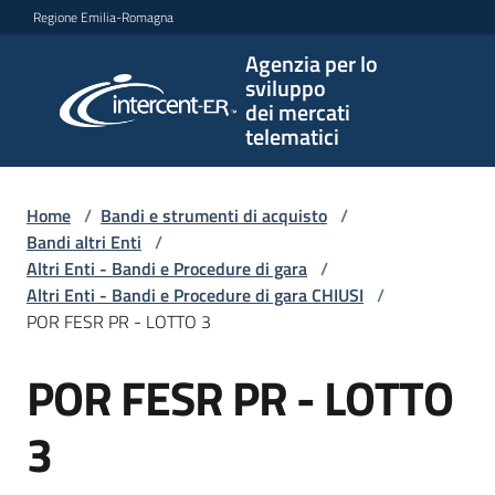
Vai al contenuto
Vai alla navigazione
Vai al footer
Regione Emilia-Romagna
Agenzia per lo
Agenzia
sviluppo
per lo
dei mercati
sviluppo
telematici
dei
mercati
telematici
Home
/
Bandi e strumenti di acquisto
/
Bandi altri Enti
/
Altri Enti - Bandi e Procedure di gara
/
Altri Enti - Bandi e Procedure di gara CHIUSI
/
L'Agenzia
POR FESR PR - LOTTO 3
POR FESR PR - LOTTO
Salta al contenuto
Bandi
e
3
strumenti
di