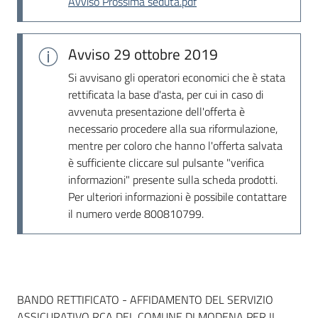
Avviso Prossima seduta.pdf
Seguici
su
Avviso
29 ottobre 2019
Si avvisano gli operatori economici che è stata
rettificata la base d'asta, per cui in caso di
avvenuta presentazione dell'offerta è
necessario procedere alla sua riformulazione,
mentre per coloro che hanno l'offerta salvata
è sufficiente cliccare sul pulsante "verifica
informazioni" presente sulla scheda prodotti.
Per ulteriori informazioni è possibile contattare
il numero verde 800810799.
Dati del bando
BANDO RETTIFICATO - AFFIDAMENTO DEL SERVIZIO
ASSICURATIVO RCA DEL COMUNE DI MODENA PER IL