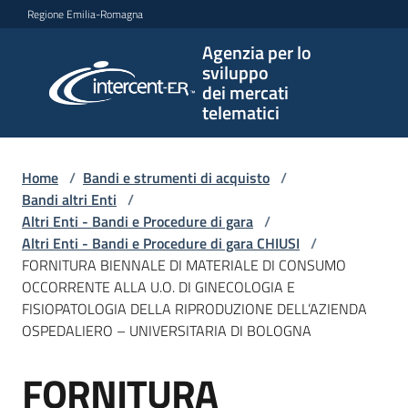
Vai al contenuto
Vai alla navigazione
Vai al footer
Regione Emilia-Romagna
Agenzia per lo
Agenzia
sviluppo
per lo
dei mercati
sviluppo
telematici
dei
mercati
telematici
Home
/
Bandi e strumenti di acquisto
/
Bandi altri Enti
/
Altri Enti - Bandi e Procedure di gara
/
Altri Enti - Bandi e Procedure di gara CHIUSI
/
L'Agenzia
FORNITURA BIENNALE DI MATERIALE DI CONSUMO
OCCORRENTE ALLA U.O. DI GINECOLOGIA E
FISIOPATOLOGIA DELLA RIPRODUZIONE DELL’AZIENDA
OSPEDALIERO – UNIVERSITARIA DI BOLOGNA
Bandi
e
FORNITURA
strumenti
Salta al contenuto
di