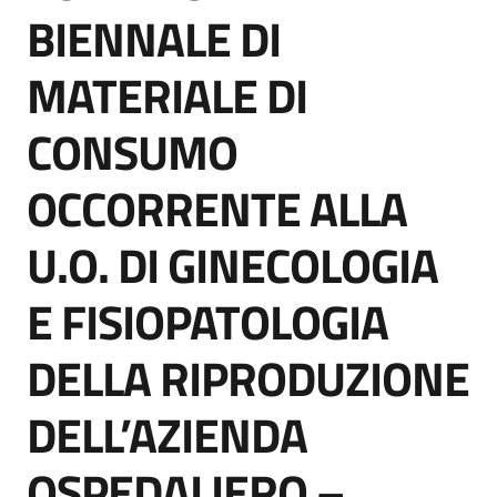
acquisto
BIENNALE DI
MATERIALE DI
Supporto
CONSUMO
OCCORRENTE ALLA
Piattaforme
telematiche
U.O. DI GINECOLOGIA
E FISIOPATOLOGIA
DELLA RIPRODUZIONE
English
DELL’AZIENDA
site
OSPEDALIERO –