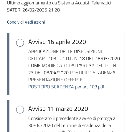
Ultimo aggiornamento da Sistema Acquisti Telematici -
acquisto
SATER:
26/02/2026 21:28
Condividi
Vedi azioni
Supporto
Avviso
16 aprile 2020
Piattaforme
APPLICAZIONE DELLE DISPOSIZIONI
telematiche
DELL'ART 103 C. 1 D.L. N. 18 DEL 18/03/2020
COME MODIFICATO DALL'ART 37 DEL D.L. N.
23 DEL 08/04/2020 POSTICIPO SCADENZA
PRESENTAZIONE OFFERTE
POSTICIPO SCADENZA per art 103.pdf
English
Avviso
11 marzo 2020
site
Considerato il precedente avviso di proroga al
30/04/2020 del termine di scadenza della