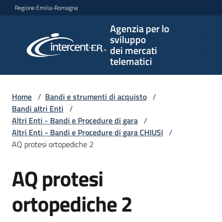
Vai al contenuto
Vai alla navigazione
Vai al footer
Regione Emilia-Romagna
Agenzia per lo
Agenzia
sviluppo
per lo
dei mercati
sviluppo
telematici
dei
mercati
telematici
Home
/
Bandi e strumenti di acquisto
/
Bandi altri Enti
/
Altri Enti - Bandi e Procedure di gara
/
Altri Enti - Bandi e Procedure di gara CHIUSI
/
L'Agenzia
AQ protesi ortopediche 2
AQ protesi
Salta al contenuto
Bandi
e
ortopediche 2
strumenti
di