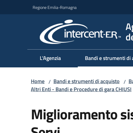
Vai al contenuto
Vai alla navigazione
Vai al footer
Regione Emilia-Romagna
A
d
L'Agenzia
Bandi e strumenti di 
Home
Bandi e strumenti di acquisto
Ba
/
/
Altri Enti - Bandi e Procedure di gara CHIUSI
Salta al contenuto
Miglioramento sis
Servi