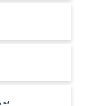
na.it