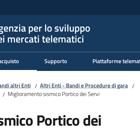
genzia per lo sviluppo
ei mercati telematici
acquisto
Supporto
Piattaforme telema
ndi altri Enti
Altri Enti - Bandi e Procedure di gara
/
/
Miglioramento sismico Portico dei Servi
/
mico Portico dei