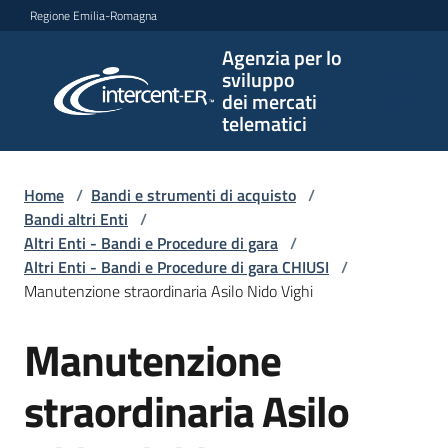
Vai al contenuto
Vai alla navigazione
Vai al footer
Regione Emilia-Romagna
Agenzia per lo
Agenzia
sviluppo
per lo
dei mercati
sviluppo
telematici
dei
mercati
telematici
Home
/
Bandi e strumenti di acquisto
/
Bandi altri Enti
/
Altri Enti - Bandi e Procedure di gara
/
Altri Enti - Bandi e Procedure di gara CHIUSI
/
L'Agenzia
Manutenzione straordinaria Asilo Nido Vighi
Manutenzione
Salta al contenuto
Bandi
e
straordinaria Asilo
strumenti
di