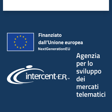
Agenzia
per lo
sviluppo
dei
mercati
telematici