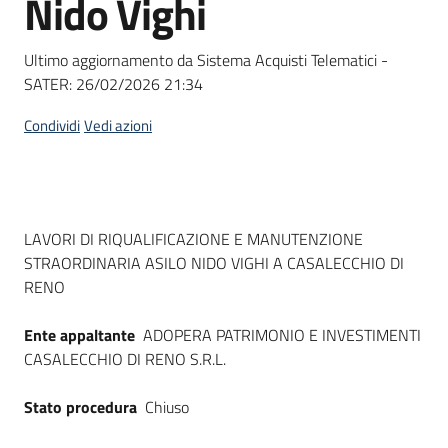
Nido Vighi
acquisto
Ultimo aggiornamento da Sistema Acquisti Telematici -
SATER:
26/02/2026 21:34
Supporto
Condividi
Vedi azioni
Piattaforme
telematiche
Dati del bando
LAVORI DI RIQUALIFICAZIONE E MANUTENZIONE
STRAORDINARIA ASILO NIDO VIGHI A CASALECCHIO DI
RENO
Ente appaltante
ADOPERA PATRIMONIO E INVESTIMENTI
English
CASALECCHIO DI RENO S.R.L.
site
Stato procedura
Chiuso