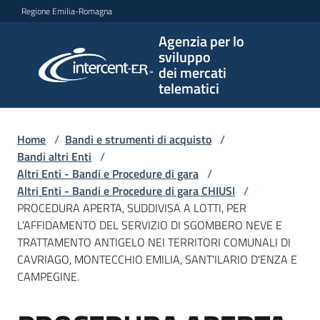
Vai al contenuto
Vai alla navigazione
Vai al footer
Regione Emilia-Romagna
Agenzia per lo
Agenzia
sviluppo
per lo
dei mercati
sviluppo
telematici
dei
mercati
telematici
Home
/
Bandi e strumenti di acquisto
/
Bandi altri Enti
/
Altri Enti - Bandi e Procedure di gara
/
Altri Enti - Bandi e Procedure di gara CHIUSI
/
L'Agenzia
PROCEDURA APERTA, SUDDIVISA A LOTTI, PER
L’AFFIDAMENTO DEL SERVIZIO DI SGOMBERO NEVE E
TRATTAMENTO ANTIGELO NEI TERRITORI COMUNALI DI
CAVRIAGO, MONTECCHIO EMILIA, SANT'ILARIO D'ENZA E
Bandi
CAMPEGINE.
e
strumenti
di
Salta al contenuto