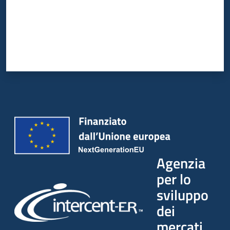
Agenzia
per lo
sviluppo
dei
mercati