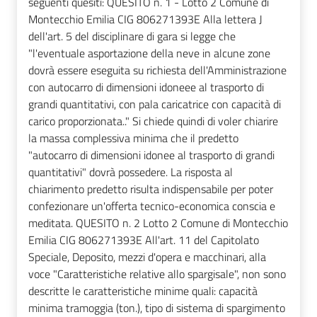
seguenti quesiti: QUESITO n. 1 - Lotto 2 Comune di
Montecchio Emilia CIG 806271393E Alla lettera J
dell'art. 5 del disciplinare di gara si legge che
"l'eventuale asportazione della neve in alcune zone
dovrà essere eseguita su richiesta dell'Amministrazione
con autocarro di dimensioni idoneee al trasporto di
grandi quantitativi, con pala caricatrice con capacità di
carico proporzionata.." Si chiede quindi di voler chiarire
la massa complessiva minima che il predetto
"autocarro di dimensioni idonee al trasporto di grandi
quantitativi" dovrà possedere. La risposta al
chiarimento predetto risulta indispensabile per poter
confezionare un'offerta tecnico-economica conscia e
meditata. QUESITO n. 2 Lotto 2 Comune di Montecchio
Emilia CIG 806271393E All'art. 11 del Capitolato
Speciale, Deposito, mezzi d'opera e macchinari, alla
voce "Caratteristiche relative allo spargisale", non sono
descritte le caratteristiche minime quali: capacità
minima tramoggia (ton.), tipo di sistema di spargimento