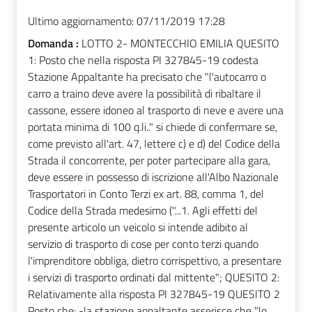
Ultimo aggiornamento:
07/11/2019 17:28
Domanda :
LOTTO 2- MONTECCHIO EMILIA QUESITO
1: Posto che nella risposta PI 327845-19 codesta
Stazione Appaltante ha precisato che "l'autocarro o
carro a traino deve avere la possibilità di ribaltare il
cassone, essere idoneo al trasporto di neve e avere una
portata minima di 100 q.li.." si chiede di confermare se,
come previsto all'art. 47, lettere c) e d) del Codice della
Strada il concorrente, per poter partecipare alla gara,
deve essere in possesso di iscrizione all'Albo Nazionale
Trasportatori in Conto Terzi ex art. 88, comma 1, del
Codice della Strada medesimo ("...1. Agli effetti del
presente articolo un veicolo si intende adibito al
servizio di trasporto di cose per conto terzi quando
l'imprenditore obbliga, dietro corrispettivo, a presentare
i servizi di trasporto ordinati dal mittente"; QUESITO 2:
Relativamente alla risposta PI 327845-19 QUESITO 2
Posto che: -la stazione appaltante asserisce che "lo