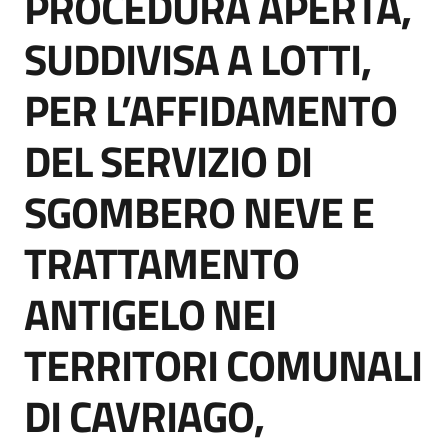
PROCEDURA APERTA,
acquisto
SUDDIVISA A LOTTI,
PER L’AFFIDAMENTO
Supporto
DEL SERVIZIO DI
Piattaforme
SGOMBERO NEVE E
telematiche
TRATTAMENTO
ANTIGELO NEI
TERRITORI COMUNALI
English
site
DI CAVRIAGO,