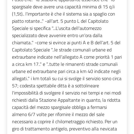
spargisale deve avere una capacità minima di 15 q.li
(1,5t).. l'importante è che il sistema sia a spaglio con
piatto rotante..." -all'art. 5 punto L del Capitolato
Speciale si specifica "...L'uscita dell'automezzo
specializzato deve avvenire entro un'ora dalla
chiamata.." -come si evince ai punti A e B dell'art. 5 del
Capitolato Speciale "..le strade comunali urbane ed
extraurbane indicate nell'allegato A come priorità 1 pari
a circa km 17.." e "..tutte le rimanenti strade comunali
urbane ed extraurbane pari circa a km 40 indicate negli
allegati.." i km totali su cui si svolge il servizio sono circa
57; codesta spettabile ditta è a sottolineare
l'impossibilità di svolgere il servizio nei tempi e nei modi
richiesti dalla Stazione Appaltante in quanto, la ridotta
capacità del mezzo spargisale obbliga a fermarsi
almeno 6/7 volte per rifornire il mezzo del sale
necessario a coprire il chilometraggio richiesto. Per un
giro di trattamento antigelo, preventivo alla nevicata