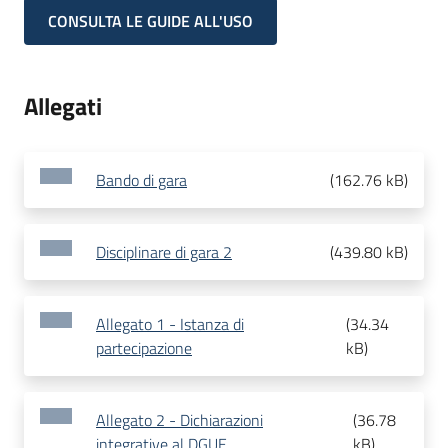
CONSULTA LE GUIDE ALL'USO
Allegati
Bando di gara
(
162.76 kB
)
Disciplinare di gara 2
(
439.80 kB
)
Allegato 1 - Istanza di
(
34.34
partecipazione
kB
)
Allegato 2 - Dichiarazioni
(
36.78
integrative al DGUE
kB
)