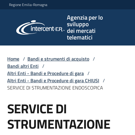
Vai al contenuto
Vai alla navigazione
Vai al footer
Regione Emilia-Romagna
Agenzia per lo
Agenzia
sviluppo
per lo
dei mercati
sviluppo
telematici
dei
mercati
telematici
Home
/
Bandi e strumenti di acquisto
/
Bandi altri Enti
/
Altri Enti - Bandi e Procedure di gara
/
Altri Enti - Bandi e Procedure di gara CHIUSI
/
L'Agenzia
SERVICE DI STRUMENTAZIONE ENDOSCOPICA
SERVICE DI
Salta al contenuto
Bandi
e
STRUMENTAZIONE
strumenti
di