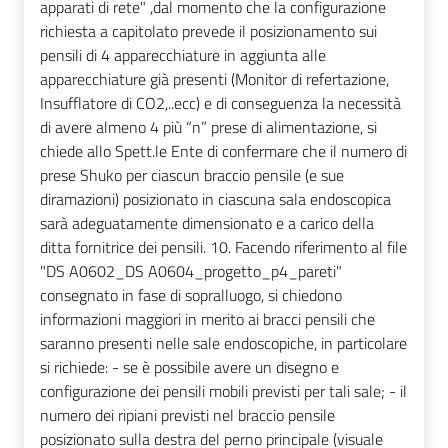
apparati di rete" ,dal momento che la configurazione
richiesta a capitolato prevede il posizionamento sui
pensili di 4 apparecchiature in aggiunta alle
apparecchiature già presenti (Monitor di refertazione,
Insufflatore di CO2,..ecc) e di conseguenza la necessità
di avere almeno 4 più “n” prese di alimentazione, si
chiede allo Spett.le Ente di confermare che il numero di
prese Shuko per ciascun braccio pensile (e sue
diramazioni) posizionato in ciascuna sala endoscopica
sarà adeguatamente dimensionato e a carico della
ditta fornitrice dei pensili. 10. Facendo riferimento al file
"DS A0602_DS A0604_progetto_p4_pareti"
consegnato in fase di sopralluogo, si chiedono
informazioni maggiori in merito ai bracci pensili che
saranno presenti nelle sale endoscopiche, in particolare
si richiede: - se è possibile avere un disegno e
configurazione dei pensili mobili previsti per tali sale; - il
numero dei ripiani previsti nel braccio pensile
posizionato sulla destra del perno principale (visuale