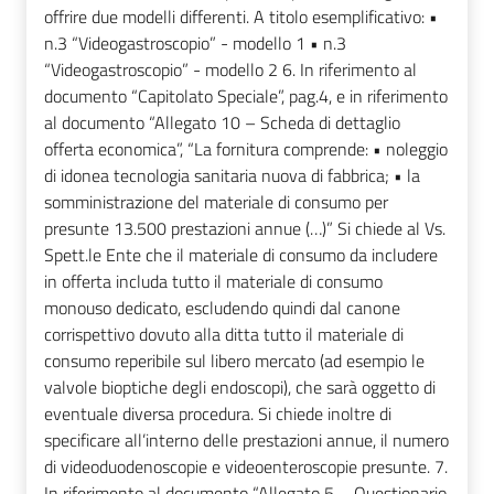
offrire due modelli differenti. A titolo esemplificativo: •
n.3 “Videogastroscopio” - modello 1 • n.3
“Videogastroscopio” - modello 2 6. In riferimento al
documento “Capitolato Speciale”, pag.4, e in riferimento
al documento “Allegato 10 – Scheda di dettaglio
offerta economica”, “La fornitura comprende: • noleggio
di idonea tecnologia sanitaria nuova di fabbrica; • la
somministrazione del materiale di consumo per
presunte 13.500 prestazioni annue (…)” Si chiede al Vs.
Spett.le Ente che il materiale di consumo da includere
in offerta includa tutto il materiale di consumo
monouso dedicato, escludendo quindi dal canone
corrispettivo dovuto alla ditta tutto il materiale di
consumo reperibile sul libero mercato (ad esempio le
valvole bioptiche degli endoscopi), che sarà oggetto di
eventuale diversa procedura. Si chiede inoltre di
specificare all’interno delle prestazioni annue, il numero
di videoduodenoscopie e videoenteroscopie presunte. 7.
In riferimento al documento “Allegato 5 – Questionario