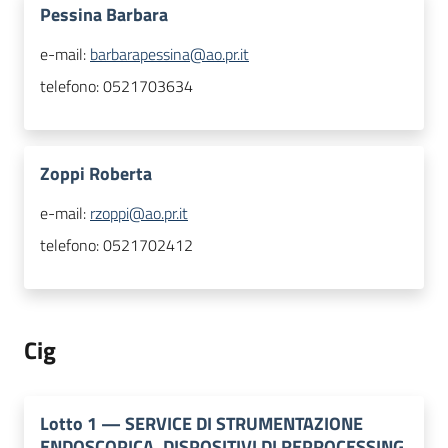
Pessina Barbara
e-mail:
barbarapessina@ao.pr.it
telefono:
0521703634
Zoppi Roberta
e-mail:
rzoppi@ao.pr.it
telefono:
0521702412
Cig
Lotto
1
—
SERVICE DI STRUMENTAZIONE
ENDOSCOPICA, DISPOSITIVI DI REPROCESSING