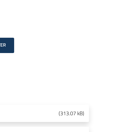
TER
(
313.07 kB
)