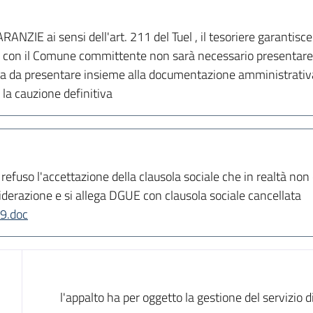
E ai sensi dell'art. 211 del Tuel , il tesoriere garantisce l
o con il Comune committente non sarà necessario presentare
ria da presentare insieme alla documentazione amministrati
la cauzione definitiva
uso l'accettazione della clausola sociale che in realtà non è
iderazione e si allega DGUE con clausola sociale cancellata
9.doc
Dati del bando
l'appalto ha per oggetto la gestione del servizio 