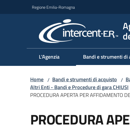
Vai al contenuto
Vai alla navigazione
Vai al footer
Regione Emilia-Romagna
A
d
L'Agenzia
Bandi e strumenti di 
Home
Bandi e strumenti di acquisto
Ba
/
/
Altri Enti - Bandi e Procedure di gara CHIUSI
PROCEDURA APERTA PER AFFIDAMENTO DEL
Salta al contenuto
PROCEDURA APE