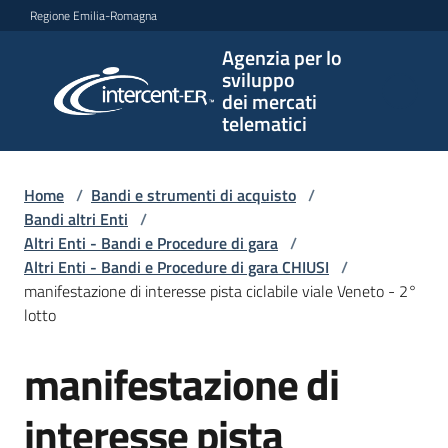
Vai al contenuto
Vai alla navigazione
Vai al footer
Regione Emilia-Romagna
Agenzia per lo
Agenzia
sviluppo
per lo
dei mercati
sviluppo
telematici
dei
mercati
telematici
Home
/
Bandi e strumenti di acquisto
/
Bandi altri Enti
/
Altri Enti - Bandi e Procedure di gara
/
Altri Enti - Bandi e Procedure di gara CHIUSI
/
L'Agenzia
manifestazione di interesse pista ciclabile viale Veneto - 2°
lotto
manifestazione di
Bandi
Salta al contenuto
e
strumenti
interesse pista
di