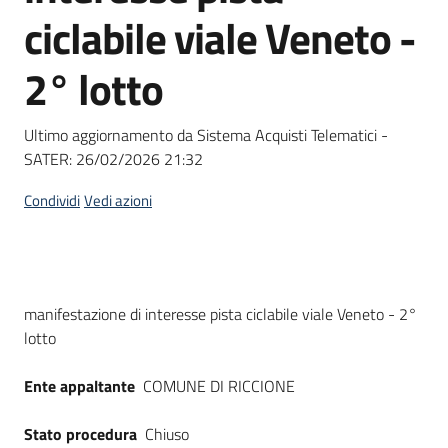
acquisto
ciclabile viale Veneto -
2° lotto
Supporto
Ultimo aggiornamento da Sistema Acquisti Telematici -
SATER:
26/02/2026 21:32
Piattaforme
telematiche
Condividi
Vedi azioni
Dati del bando
manifestazione di interesse pista ciclabile viale Veneto - 2°
lotto
English
site
Ente appaltante
COMUNE DI RICCIONE
Stato procedura
Chiuso