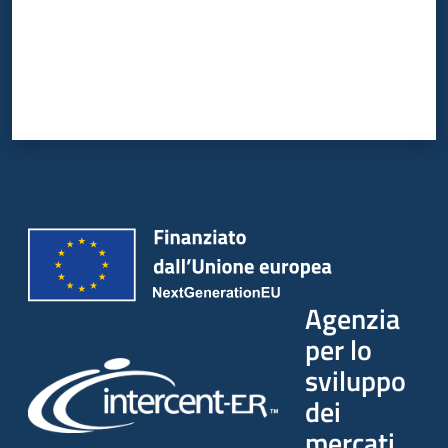
Agenzia
per lo
sviluppo
dei
mercati