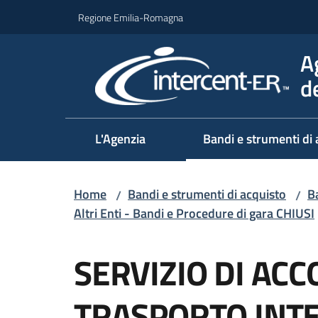
Vai al contenuto
Vai alla navigazione
Vai al footer
Regione Emilia-Romagna
A
d
L'Agenzia
Bandi e strumenti di 
Home
Bandi e strumenti di acquisto
Ba
/
/
Altri Enti - Bandi e Procedure di gara CHIUSI
Salta al contenuto
SERVIZIO DI A
TRASPORTO INTE