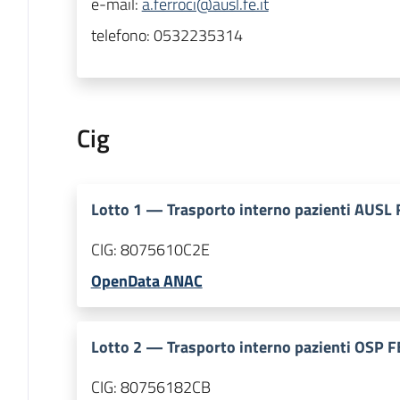
e-mail:
a.ferroci@ausl.fe.it
telefono:
0532235314
Cig
Lotto
1
—
Trasporto interno pazienti AUSL 
CIG:
8075610C2E
OpenData ANAC
Lotto
2
—
Trasporto interno pazienti OSP F
CIG:
80756182CB