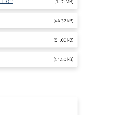
OTTO 2
(
1.20 MB
)
(
44.32 kB
)
(
51.00 kB
)
(
51.50 kB
)