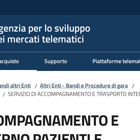
genzia per lo sviluppo
ei mercati telematici
acquisto
Supporto
Piattaforme telema
ndi altri Enti
Altri Enti - Bandi e Procedure di gara
/
/
SERVIZIO DI ACCOMPAGNAMENTO E TRASPORTO INTER
/
CCOMPAGNAMENTO E
RNO PAZIENTI E