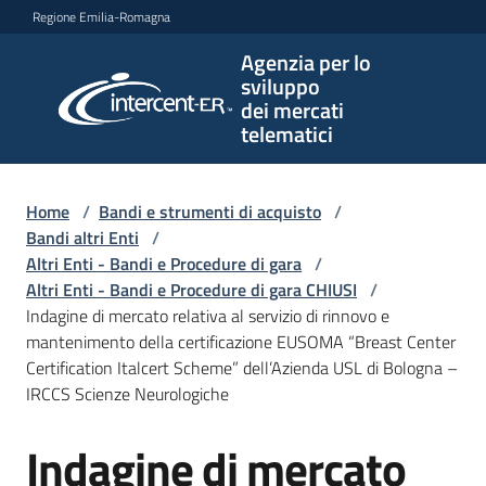
Vai al contenuto
Vai alla navigazione
Vai al footer
Regione Emilia-Romagna
Agenzia per lo
Agenzia
sviluppo
per lo
dei mercati
sviluppo
telematici
dei
mercati
telematici
Home
/
Bandi e strumenti di acquisto
/
Bandi altri Enti
/
Altri Enti - Bandi e Procedure di gara
/
Altri Enti - Bandi e Procedure di gara CHIUSI
/
L'Agenzia
Indagine di mercato relativa al servizio di rinnovo e
mantenimento della certificazione EUSOMA “Breast Center
Certification Italcert Scheme” dell’Azienda USL di Bologna –
IRCCS Scienze Neurologiche
Bandi
e
Indagine di mercato
strumenti
Salta al contenuto
di