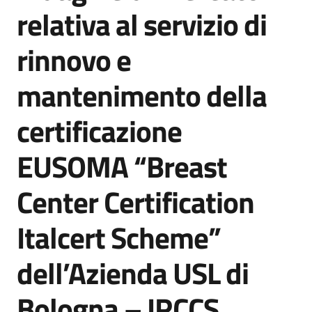
acquisto
relativa al servizio di
rinnovo e
Supporto
mantenimento della
certificazione
Piattaforme
telematiche
EUSOMA “Breast
Center Certification
Italcert Scheme”
English
dell’Azienda USL di
site
Bologna – IRCCS