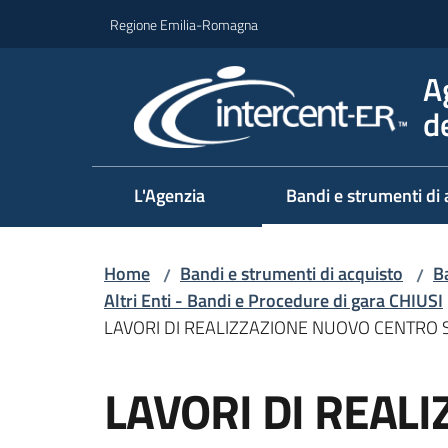
Vai al contenuto
Vai alla navigazione
Vai al footer
Regione Emilia-Romagna
A
d
L'Agenzia
Bandi e strumenti di 
Home
Bandi e strumenti di acquisto
Ba
/
/
Altri Enti - Bandi e Procedure di gara CHIUSI
LAVORI DI REALIZZAZIONE NUOVO CENTRO
Salta al contenuto
LAVORI DI REAL