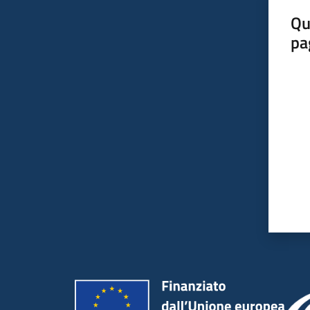
Qu
pa
Valut