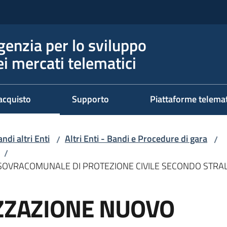
genzia per lo sviluppo
ei mercati telematici
acquisto
Supporto
Piattaforme telema
ndi altri Enti
Altri Enti - Bandi e Procedure di gara
/
/
/
 SOVRACOMUNALE DI PROTEZIONE CIVILE SECONDO STRA
IZZAZIONE NUOVO