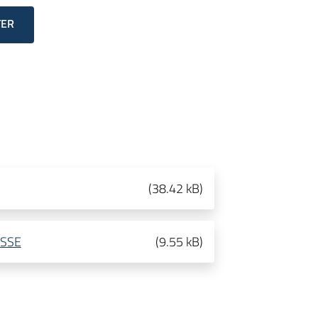
TER
(
38.42 kB
)
ESSE
(
9.55 kB
)