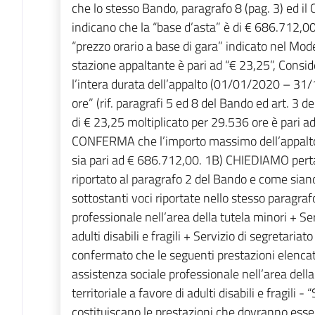
che lo stesso Bando, paragrafo 8 (pag. 3) ed il Ca
indicano che la “base d’asta” è di € 686.712,00 
“prezzo orario a base di gara” indicato nel Mod
stazione appaltante è pari ad “€ 23,25”, Consi
l’intera durata dell’appalto (01/01/2020 – 31/
ore” (rif. paragrafi 5 ed 8 del Bando ed art. 3 d
di € 23,25 moltiplicato per 29.536 ore è pari
CONFERMA che l’importo massimo dell’appalto 
sia pari ad € 686.712,00. 1B) CHIEDIAMO perta
riportato al paragrafo 2 del Bando e come siano 
sottostanti voci riportate nello stesso paragraf
professionale nell’area della tutela minori + Ser
adulti disabili e fragili + Servizio di segretari
confermato che le seguenti prestazioni elencate
assistenza sociale professionale nell’area della
territoriale a favore di adulti disabili e fragili -
costituiscano le prestazioni che dovranno esser