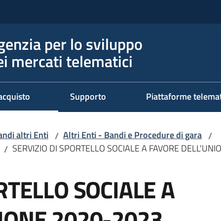
genzia per lo sviluppo
ei mercati telematici
acquisto
Supporto
Piattaforme telema
ndi altri Enti
Altri Enti - Bandi e Procedure di gara
/
/
SERVIZIO DI SPORTELLO SOCIALE A FAVORE DELL'UNI
/
RTELLO SOCIALE A
IONE 2020-2023