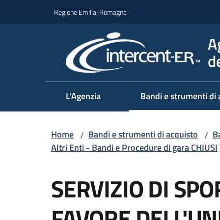
Vai al contenuto
Vai alla navigazione
Vai al footer
Regione Emilia-Romagna
A
d
L'Agenzia
Bandi e strumenti di 
Home
Bandi e strumenti di acquisto
Ba
/
/
Altri Enti - Bandi e Procedure di gara CHIUSI
Salta al contenuto
SERVIZIO DI SPO
FAVORE DELL'UN