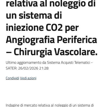
relativa al noleggio di
acquisto
un sistema di
Supporto
iniezione CO2 per
Angiografia Periferica
Piattaforme
– Chirurgia Vascolare.
telematiche
Ultimo aggiornamento da Sistema Acquisti Telematici -
SATER:
26/02/2026 21:28
Condividi
Vedi azioni
English
site
Dati del bando
Indagine di mercato relativa al noleggio di un sistema di