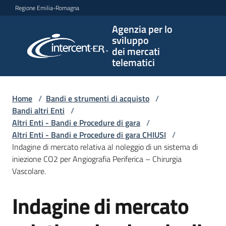
Vai al contenuto
Vai alla navigazione
Vai al footer
Regione Emilia-Romagna
Agenzia per lo
Agenzia
sviluppo
per lo
dei mercati
sviluppo
telematici
dei
mercati
telematici
Home
/
Bandi e strumenti di acquisto
/
Bandi altri Enti
/
Altri Enti - Bandi e Procedure di gara
/
Altri Enti - Bandi e Procedure di gara CHIUSI
/
L'Agenzia
Indagine di mercato relativa al noleggio di un sistema di
iniezione CO2 per Angiografia Periferica – Chirurgia
Vascolare.
Bandi
Indagine di mercato
e
Salta al contenuto
strumenti
di