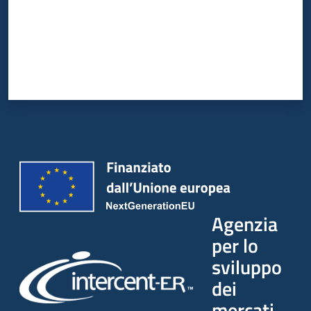
Agenzia
per lo
sviluppo
dei
mercati