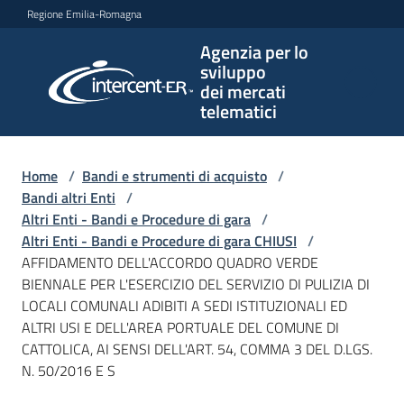
Vai al contenuto
Vai alla navigazione
Vai al footer
Regione Emilia-Romagna
Agenzia per lo
Agenzia
sviluppo
per lo
dei mercati
sviluppo
telematici
dei
mercati
telematici
Home
/
Bandi e strumenti di acquisto
/
Bandi altri Enti
/
Altri Enti - Bandi e Procedure di gara
/
Altri Enti - Bandi e Procedure di gara CHIUSI
/
L'Agenzia
AFFIDAMENTO DELL'ACCORDO QUADRO VERDE
BIENNALE PER L'ESERCIZIO DEL SERVIZIO DI PULIZIA DI
LOCALI COMUNALI ADIBITI A SEDI ISTITUZIONALI ED
ALTRI USI E DELL'AREA PORTUALE DEL COMUNE DI
Bandi
CATTOLICA, AI SENSI DELL'ART. 54, COMMA 3 DEL D.LGS.
e
N. 50/2016 E S
strumenti
di