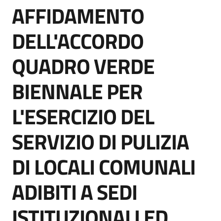
AFFIDAMENTO
acquisto
Salta al contenuto
DELL'ACCORDO
Supporto
QUADRO VERDE
BIENNALE PER
Piattaforme
telematiche
L'ESERCIZIO DEL
SERVIZIO DI PULIZIA
DI LOCALI COMUNALI
English
ADIBITI A SEDI
site
ISTITUZIONALI ED