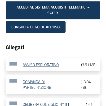
ACCEDI AL SISTEMA ACQUISTI TELEMATICI –
SATER
CONSULTA LE GUIDE ALL'USO
Allegati
AVVISO ESPLORATIVO
(
3.51 MB
)
DOMANDA DI
(
13.84
PARTECIPAZIONE
kB
)
DELIBERA CONSIGLIO N° 31
(
1.47