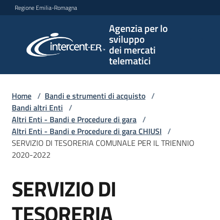
Vai al contenuto
Vai alla navigazione
Vai al footer
Regione Emilia-Romagna
Agenzia per lo
Agenzia
sviluppo
per lo
dei mercati
sviluppo
telematici
dei
mercati
telematici
Home
/
Bandi e strumenti di acquisto
/
Bandi altri Enti
/
Altri Enti - Bandi e Procedure di gara
/
Altri Enti - Bandi e Procedure di gara CHIUSI
/
L'Agenzia
SERVIZIO DI TESORERIA COMUNALE PER IL TRIENNIO
2020-2022
SERVIZIO DI
Bandi
Salta al contenuto
e
strumenti
TESORERIA
di