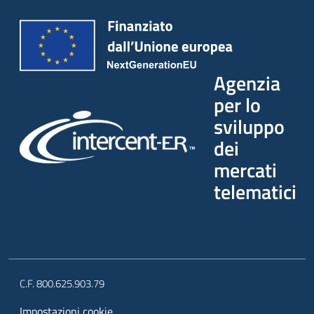
Agenzia
per lo
sviluppo
dei
mercati
telematici
C.F. 800.625.903.79
Impostazioni cookie