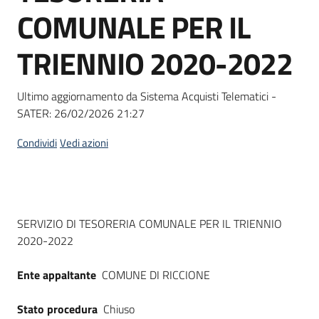
acquisto
COMUNALE PER IL
TRIENNIO 2020-2022
Supporto
Ultimo aggiornamento da Sistema Acquisti Telematici -
SATER:
26/02/2026 21:27
Piattaforme
telematiche
Condividi
Vedi azioni
Dati del bando
SERVIZIO DI TESORERIA COMUNALE PER IL TRIENNIO
2020-2022
English
site
Ente appaltante
COMUNE DI RICCIONE
Stato procedura
Chiuso