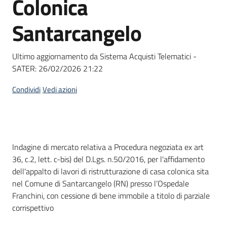
Colonica
acquisto
Santarcangelo
Supporto
Ultimo aggiornamento da Sistema Acquisti Telematici -
SATER:
26/02/2026 21:22
Piattaforme
Condividi
Vedi azioni
telematiche
Dati del bando
Indagine di mercato relativa a Procedura negoziata ex art
36, c.2, lett. c-bis) del D.Lgs. n.50/2016, per l'affidamento
dell'appalto di lavori di ristrutturazione di casa colonica sita
English
nel Comune di Santarcangelo (RN) presso l’Ospedale
site
Franchini, con cessione di bene immobile a titolo di parziale
corrispettivo