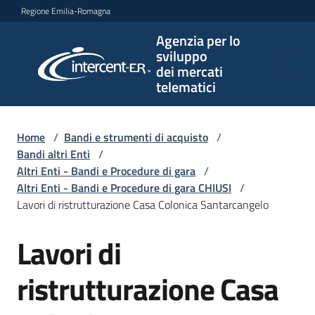
Vai al contenuto
Vai alla navigazione
Vai al footer
Regione Emilia-Romagna
Agenzia per lo
Agenzia
sviluppo
per lo
dei mercati
sviluppo
telematici
dei
mercati
telematici
Home
/
Bandi e strumenti di acquisto
/
Bandi altri Enti
/
Altri Enti - Bandi e Procedure di gara
/
Altri Enti - Bandi e Procedure di gara CHIUSI
/
L'Agenzia
Lavori di ristrutturazione Casa Colonica Santarcangelo
Lavori di
Salta al contenuto
Bandi
e
ristrutturazione Casa
strumenti
di