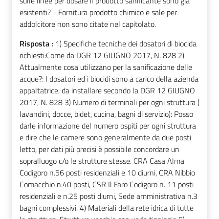
sulle linee per dosare il prodotto sanificante sono già
esistenti? - Fornitura prodotto chimico e sale per
addolcitore non sono citate nel capitolato.
Risposta :
1) Specifiche tecniche dei dosatori di biocida
richiesti:Come da DGR 12 GIUGNO 2017, N. 828 2)
Attualmente cosa utilizzano per la sanificazione delle
acque?: I dosatori ed i biocidi sono a carico della azienda
appaltatrice, da installare secondo la DGR 12 GIUGNO
2017, N. 828 3) Numero di terminali per ogni struttura (
lavandini, docce, bidet, cucina, bagni di servizio): Posso
darle informazione del numero ospiti per ogni struttura
e dire che le camere sono generalmente da due posti
letto, per dati più precisi è possibile concordare un
sopralluogo c/o le strutture stesse. CRA Casa Alma
Codigoro n.56 posti residenziali e 10 diurni, CRA Nibbio
Comacchio n.40 posti, CSR Il Faro Codigoro n. 11 posti
residenziali e n.25 posti diurni, Sede amministrativa n.3
bagni complessivi. 4) Materiali della rete idrica di tutte