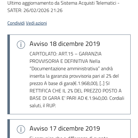
Ultimo aggiornamento da Sistema Acquisti Telematici -
acquisto
SATER:
26/02/2026 21:26
Condividi
Vedi azioni
Supporto
Avviso
18 dicembre 2019
Piattaforme
CAPITOLATO: ART.15 – GARANZIA
telematiche
PROVVISORIA E DEFINITIVA Nella
“Documentazione amministrativa” andrà
inserita la garanzia provvisoria pari al 2% del
prezzo A base di gara(€.1.968,00), [..] SI
RETTIFICA CHE IL 2% DEL PREZZO POSTO A
BASE DI GARA E' PARI AD €.1.940,00. Cordiali
saluti, il RUP.
English
site
Avviso
17 dicembre 2019