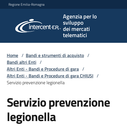
Vai al contenuto
Vai alla navigazione
Vai al footer
Regione Emilia-Romagna
Agenzia per lo
Agenzia
sviluppo
per lo
dei mercati
sviluppo
telematici
dei
mercati
telematici
Home
/
Bandi e strumenti di acquisto
/
Bandi altri Enti
/
Altri Enti - Bandi e Procedure di gara
/
Altri Enti - Bandi e Procedure di gara CHIUSI
/
L'Agenzia
Servizio prevenzione legionella
Servizio prevenzione
Salta al contenuto
Bandi
e
legionella
strumenti
di