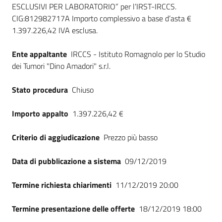
ESCLUSIVI PER LABORATORIO” per l’IRST-IRCCS.
Seguici
CIG:812982717A Importo complessivo a base d’asta €
su
1.397.226,42 IVA esclusa.
Ente appaltante
IRCCS - Istituto Romagnolo per lo Studio
dei Tumori "Dino Amadori" s.r.l.
Stato procedura
Chiuso
Importo appalto
1.397.226,42 €
Criterio di aggiudicazione
Prezzo più basso
Data di pubblicazione a sistema
09/12/2019
Termine richiesta chiarimenti
11/12/2019 20:00
Termine presentazione delle offerte
18/12/2019 18:00