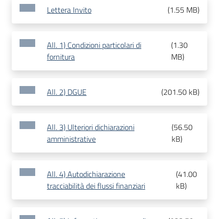
Lettera Invito
(
1.55 MB
)
All. 1) Condizioni particolari di
(
1.30
fornitura
MB
)
All. 2) DGUE
(
201.50 kB
)
All. 3) Ulteriori dichiarazioni
(
56.50
amministrative
kB
)
All. 4) Autodichiarazione
(
41.00
tracciabilità dei flussi finanziari
kB
)