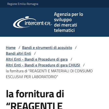
Vai al contenuto
Vai alla navigazione
Vai al footer
Regione Emilia-Romagna
Agenzia per lo
Agenzia
sviluppo
per lo
dei mercati
sviluppo
telematici
dei
mercati
telematici
Home
/
Bandi e strumenti di acquisto
/
Bandi altri Enti
/
Altri Enti - Bandi e Procedure di gara
/
Altri Enti - Bandi e Procedure di gara CHIUSI
/
L'Agenzia
la fornitura di “REAGENTI E MATERIALI DI CONSUMO
ESCLUSIVI PER LABORATORIO”
la fornitura di
Bandi
Salta al contenuto
e
strumenti
“REAGENTI E
di