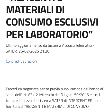
acquisto
MATERIALI DI
CONSUMO ESCLUSIVI
Supporto
PER LABORATORIO”
Piattaforme
Ultimo aggiornamento da Sistema Acquisti Telematici -
telematiche
SATER:
26/02/2026 21:26
Condividi
Vedi azioni
English
Dati del bando
Procedura negoziata senza previa pubblicazione del bando ai
site
sensi dell’art. 63 c.2 lettera b) del D.Lgs n. 50/2016 e s.m.i.
tramite l’utilizzo del sistema SATER di INTERCENT ER per la
fornitura di “REAGENTI E MATERIALI DI CONSUMO