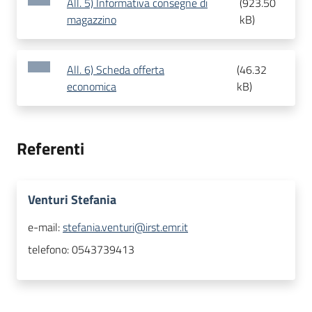
All. 5) Informativa consegne di
(
923.50
magazzino
kB
)
All. 6) Scheda offerta
(
46.32
economica
kB
)
Referenti
Venturi Stefania
e-mail:
stefania.venturi@irst.emr.it
telefono:
0543739413