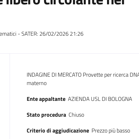
ematici - SATER:
26/02/2026 21:26
Dati del bando
INDAGINE DI MERCATO Provette per ricerca DNA f
materno
Ente appaltante
AZIENDA USL DI BOLOGNA
Stato procedura
Chiuso
Criterio di aggiudicazione
Prezzo più basso