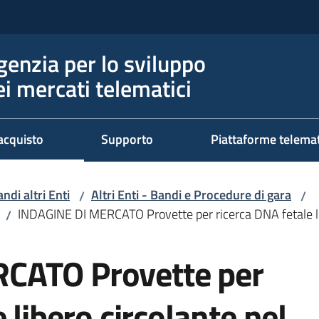
genzia per lo sviluppo
ei mercati telematici
acquisto
Supporto
Piattaforme telema
ndi altri Enti
Altri Enti - Bandi e Procedure di gara
/
/
INDAGINE DI MERCATO Provette per ricerca DNA fetale li
/
CATO Provette per
 libero circolante nel