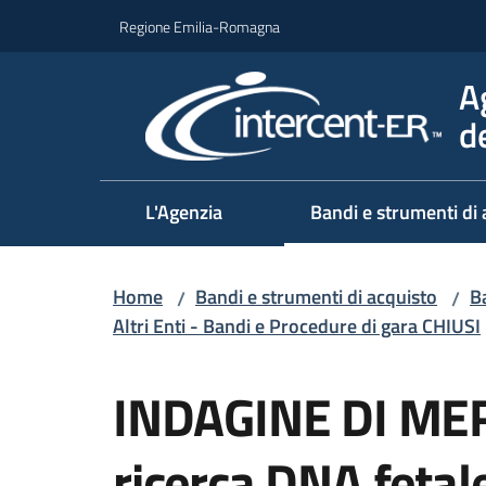
Vai al contenuto
Vai alla navigazione
Vai al footer
Regione Emilia-Romagna
A
d
L'Agenzia
Bandi e strumenti di 
Home
Bandi e strumenti di acquisto
Ba
/
/
Altri Enti - Bandi e Procedure di gara CHIUSI
Salta al contenuto
INDAGINE DI MER
ricerca DNA fetale