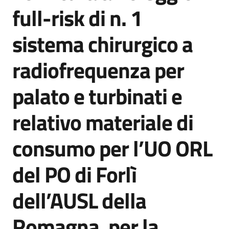
acquisto
full-risk di n. 1
sistema chirurgico a
Supporto
radiofrequenza per
palato e turbinati e
Piattaforme
telematiche
relativo materiale di
consumo per l’UO ORL
del PO di Forlì
English
dell’AUSL della
site
Romagna, per la