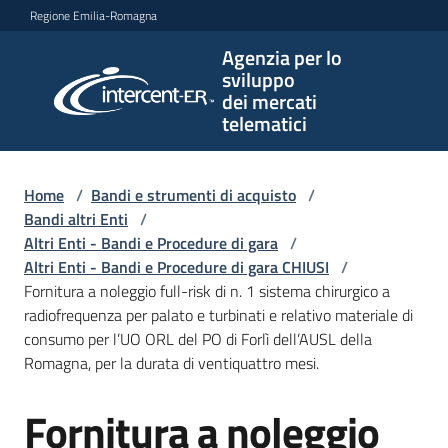
Vai al contenuto
Vai alla navigazione
Vai al footer
Regione Emilia-Romagna
Agenzia per lo
Agenzia
sviluppo
per lo
dei mercati
sviluppo
telematici
dei
mercati
telematici
Home
/
Bandi e strumenti di acquisto
/
Bandi altri Enti
/
Altri Enti - Bandi e Procedure di gara
/
Altri Enti - Bandi e Procedure di gara CHIUSI
/
L'Agenzia
Fornitura a noleggio full-risk di n. 1 sistema chirurgico a
radiofrequenza per palato e turbinati e relativo materiale di
consumo per l’UO ORL del PO di Forlì dell’AUSL della
Romagna, per la durata di ventiquattro mesi.
Bandi
e
Fornitura a noleggio
strumenti
Salta al contenuto
di