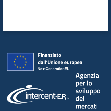
Agenzia
per lo
sviluppo
dei
mercati