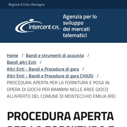
Vai al contenuto
Vai alla navigazione
Vai al footer
Regione Emilia-Romagna
Agenzia per lo
Agenzia
sviluppo
per lo
dei mercati
sviluppo
telematici
dei
mercati
telematici
Home
/
Bandi e strumenti di acquisto
/
Bandi altri Enti
/
Altri Enti - Bandi e Procedure di gara
/
Altri Enti - Bandi e Procedure di gara CHIUSI
/
L'Agenzia
PROCEDURA APERTA PER LA FORNITURA E POSA IN
OPERA DI GIOCHI PER BAMBINI NELLE AREE GIOCO
ALL’APERTO DEL COMUNE DI MONTECCHIO EMILIA (RE)
Bandi
PROCEDURA APERTA
e
Salta al contenuto
strumenti
di