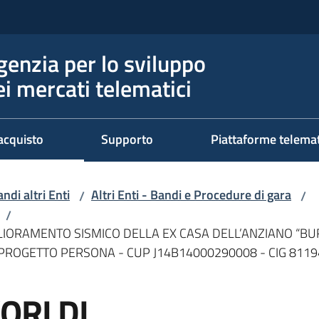
genzia per lo sviluppo
ei mercati telematici
acquisto
Supporto
Piattaforme telema
ndi altri Enti
Altri Enti - Bandi e Procedure di gara
/
/
/
GLIORAMENTO SISMICO DELLA EX CASA DELL’ANZIANO “BUR
ASP PROGETTO PERSONA - CUP J14B14000290008 - CIG 811
ORI DI