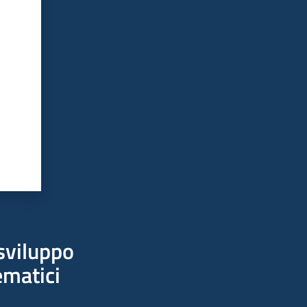
sviluppo
ematici