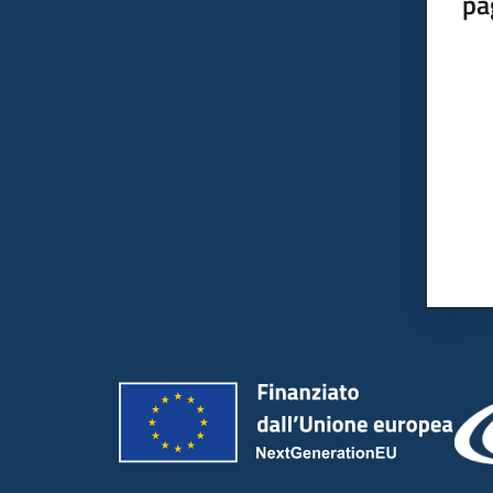
pa
Valut