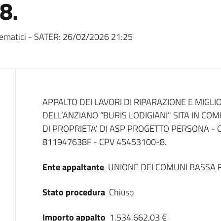
8.
ematici - SATER:
26/02/2026 21:25
Dati del bando
APPALTO DEI LAVORI DI RIPARAZIONE E MIGL
DELL’ANZIANO “BURIS LODIGIANI” SITA IN COM
DI PROPRIETA’ DI ASP PROGETTO PERSONA - 
811947638F - CPV 45453100-8.
Ente appaltante
UNIONE DEI COMUNI BASSA 
Stato procedura
Chiuso
Importo appalto
1.534.662,03 €