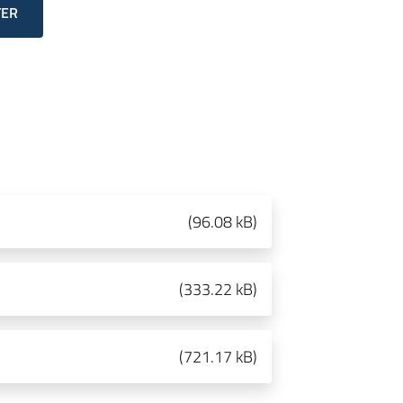
TER
(
96.08 kB
)
(
333.22 kB
)
(
721.17 kB
)