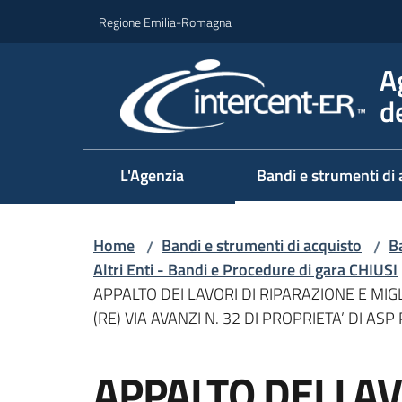
Vai al contenuto
Vai alla navigazione
Vai al footer
Regione Emilia-Romagna
A
d
L'Agenzia
Bandi e strumenti di 
Home
Bandi e strumenti di acquisto
Ba
/
/
Altri Enti - Bandi e Procedure di gara CHIUSI
APPALTO DEI LAVORI DI RIPARAZIONE E MI
(RE) VIA AVANZI N. 32 DI PROPRIETA’ DI 
Salta al contenuto
APPALTO DEI LAV