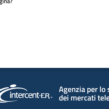
gina?
a da 1 a 5 stelle
Agenzia per lo 
dei mercati tel