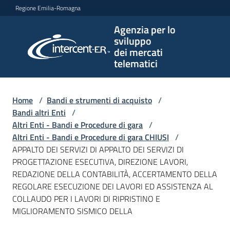
Vai al contenuto
Vai alla navigazione
Vai al footer
Regione Emilia-Romagna
Agenzia per lo
Agenzia
sviluppo
per lo
dei mercati
sviluppo
telematici
dei
mercati
telematici
Home
/
Bandi e strumenti di acquisto
/
Bandi altri Enti
/
Altri Enti - Bandi e Procedure di gara
/
Altri Enti - Bandi e Procedure di gara CHIUSI
/
L'Agenzia
APPALTO DEI SERVIZI DI APPALTO DEI SERVIZI DI
PROGETTAZIONE ESECUTIVA, DIREZIONE LAVORI,
REDAZIONE DELLA CONTABILITÀ, ACCERTAMENTO DELLA
REGOLARE ESECUZIONE DEI LAVORI ED ASSISTENZA AL
Bandi
COLLAUDO PER I LAVORI DI RIPRISTINO E
e
MIGLIORAMENTO SISMICO DELLA
strumenti
di