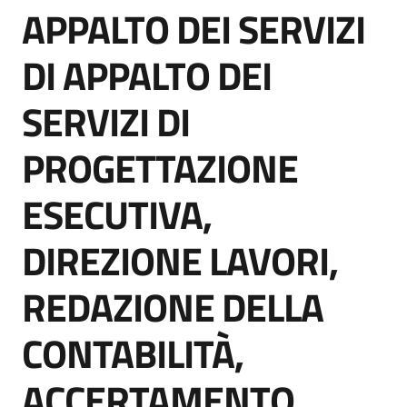
APPALTO DEI SERVIZI
acquisto
Salta al contenuto
DI APPALTO DEI
Supporto
SERVIZI DI
PROGETTAZIONE
Piattaforme
telematiche
ESECUTIVA,
DIREZIONE LAVORI,
REDAZIONE DELLA
English
CONTABILITÀ,
site
ACCERTAMENTO