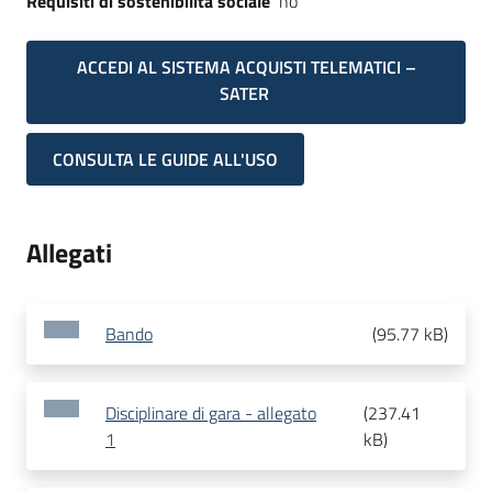
Requisiti di sostenibilità sociale
no
ACCEDI AL SISTEMA ACQUISTI TELEMATICI –
SATER
CONSULTA LE GUIDE ALL'USO
Allegati
Bando
(
95.77 kB
)
Disciplinare di gara - allegato
(
237.41
1
kB
)