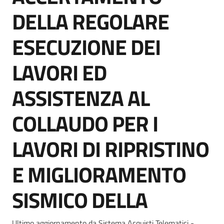
Seguici
DELLA REGOLARE
su
ESECUZIONE DEI
LAVORI ED
ASSISTENZA AL
COLLAUDO PER I
LAVORI DI RIPRISTINO
E MIGLIORAMENTO
SISMICO DELLA
Ultimo aggiornamento da Sistema Acquisti Telematici -