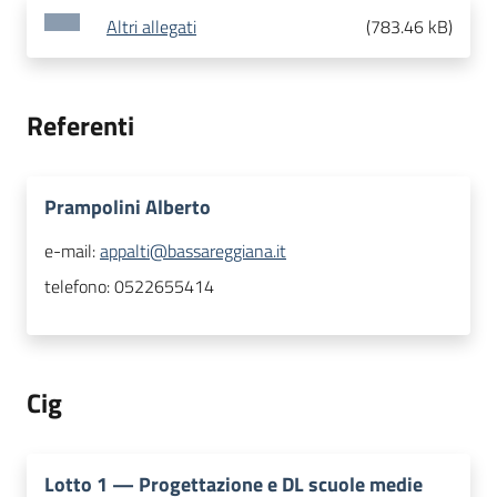
Altri allegati
(
783.46 kB
)
Referenti
Prampolini Alberto
e-mail:
appalti@bassareggiana.it
telefono:
0522655414
Cig
Lotto
1
—
Progettazione e DL scuole medie