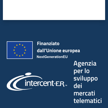
Agenzia
per lo
sviluppo
dei
mercati
telematici