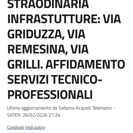
STRAODINARIA
acquisto
INFRASTUTTURE: VIA
Supporto
GRIDUZZA, VIA
REMESINA, VIA
Piattaforme
GRILLI. AFFIDAMENTO
telematiche
SERVIZI TECNICO-
PROFESSIONALI
English
Ultimo aggiornamento da Sistema Acquisti Telematici -
site
SATER:
26/02/2026 21:24
Condividi
Vedi azioni