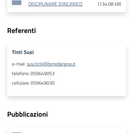
DISCIPLINARE D'INCARICO
(
134.08 kB
)
Referenti
Tinti Susi
e-mail:
susi.tinti@terredargine.it
telefono:
059649053
cellulare:
059649030
Pubblicazioni