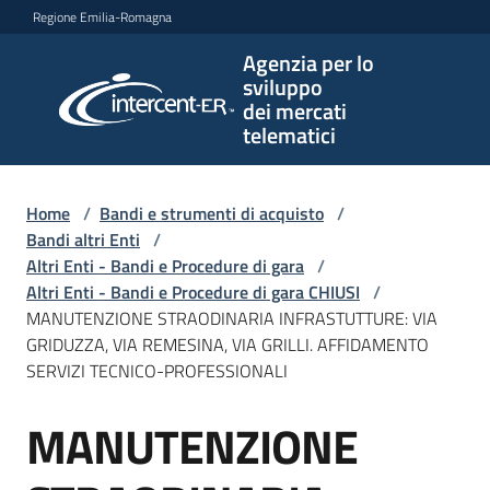
Vai al contenuto
Vai alla navigazione
Vai al footer
Regione Emilia-Romagna
Agenzia per lo
Agenzia
sviluppo
per lo
dei mercati
sviluppo
telematici
dei
mercati
telematici
Home
/
Bandi e strumenti di acquisto
/
Bandi altri Enti
/
Altri Enti - Bandi e Procedure di gara
/
Altri Enti - Bandi e Procedure di gara CHIUSI
/
L'Agenzia
MANUTENZIONE STRAODINARIA INFRASTUTTURE: VIA
GRIDUZZA, VIA REMESINA, VIA GRILLI. AFFIDAMENTO
SERVIZI TECNICO-PROFESSIONALI
Bandi
MANUTENZIONE
e
Salta al contenuto
strumenti
di