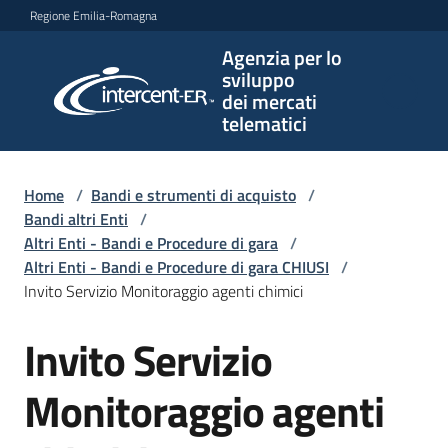
Vai al contenuto
Vai alla navigazione
Vai al footer
Regione Emilia-Romagna
Agenzia per lo
Agenzia
sviluppo
per lo
dei mercati
sviluppo
telematici
dei
mercati
telematici
Home
/
Bandi e strumenti di acquisto
/
Bandi altri Enti
/
Altri Enti - Bandi e Procedure di gara
/
Altri Enti - Bandi e Procedure di gara CHIUSI
/
L'Agenzia
Invito Servizio Monitoraggio agenti chimici
Invito Servizio
Salta al contenuto
Bandi
e
Monitoraggio agenti
strumenti
di