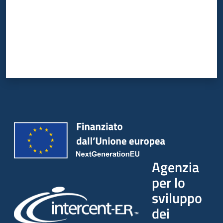
Agenzia
per lo
sviluppo
dei