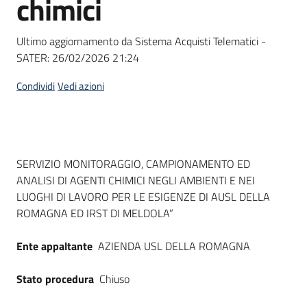
chimici
acquisto
Ultimo aggiornamento da Sistema Acquisti Telematici -
SATER:
26/02/2026 21:24
Supporto
Condividi
Vedi azioni
Piattaforme
telematiche
Dati del bando
SERVIZIO MONITORAGGIO, CAMPIONAMENTO ED
ANALISI DI AGENTI CHIMICI NEGLI AMBIENTI E NEI
LUOGHI DI LAVORO PER LE ESIGENZE DI AUSL DELLA
ROMAGNA ED IRST DI MELDOLA”
English
Ente appaltante
AZIENDA USL DELLA ROMAGNA
site
Stato procedura
Chiuso