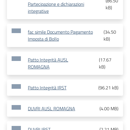
(
86.50
Partecipazione e dichiarazioni
kB
)
integrative
fac simile Documento Pagamento
(
34.50
Imposta di Bollo
kB
)
Patto Integrità AUSL
(
17.67
ROMAGNA
kB
)
Patto Integrità IRST
(
96.21 kB
)
DUVRI AUSL ROMAGNA
(
4.00 MB
)
DUVRI IRST
(
2.21 MB
)