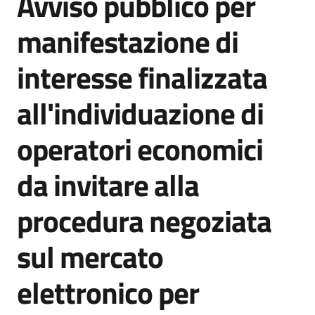
Avviso pubblico per
acquisto
manifestazione di
interesse finalizzata
Supporto
all'individuazione di
Piattaforme
operatori economici
telematiche
da invitare alla
procedura negoziata
sul mercato
English
site
elettronico per