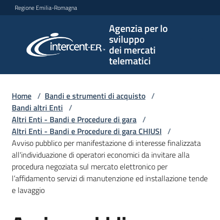
Vai al contenuto
Vai alla navigazione
Vai al footer
Regione Emilia-Romagna
Agenzia per lo
Agenzia
sviluppo
per lo
dei mercati
sviluppo
telematici
dei
mercati
telematici
Home
/
Bandi e strumenti di acquisto
/
Bandi altri Enti
/
Altri Enti - Bandi e Procedure di gara
/
Altri Enti - Bandi e Procedure di gara CHIUSI
/
L'Agenzia
Avviso pubblico per manifestazione di interesse finalizzata
all'individuazione di operatori economici da invitare alla
procedura negoziata sul mercato elettronico per
l’affidamento servizi di manutenzione ed installazione tende
Bandi
e lavaggio
e
strumenti
di
Salta al contenuto