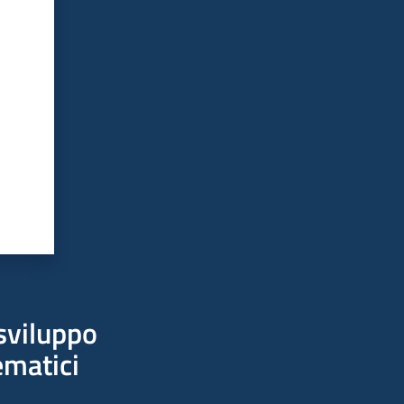
sviluppo
ematici