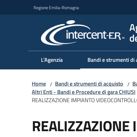
Vai al contenuto
Vai alla navigazione
Vai al footer
Regione Emilia-Romagna
A
d
L'Agenzia
Bandi e strumenti di 
Home
Bandi e strumenti di acquisto
Ba
/
/
Altri Enti - Bandi e Procedure di gara CHIUSI
REALIZZAZIONE IMPIANTO VIDEOCONTROLL
Salta al contenuto
REALIZZAZIONE 