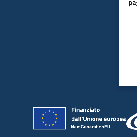
pa
Valut