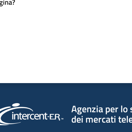
gina?
a da 1 a 5 stelle
Agenzia per lo 
dei mercati tel