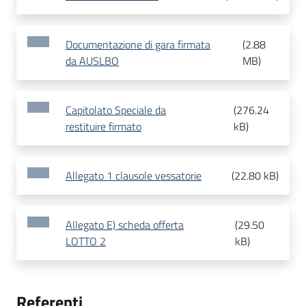
Documentazione di gara firmata
(
2.88
da AUSLBO
MB
)
Capitolato Speciale da
(
276.24
restituire firmato
kB
)
Allegato 1 clausole vessatorie
(
22.80 kB
)
Allegato E) scheda offerta
(
29.50
LOTTO 2
kB
)
Referenti