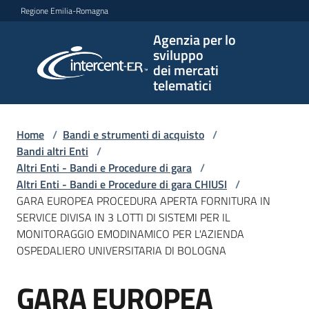
Vai al contenuto
Vai alla navigazione
Vai al footer
Regione Emilia-Romagna
Agenzia per lo
Agenzia
sviluppo
per lo
dei mercati
sviluppo
telematici
dei
mercati
telematici
Home
/
Bandi e strumenti di acquisto
/
Bandi altri Enti
/
Altri Enti - Bandi e Procedure di gara
/
Altri Enti - Bandi e Procedure di gara CHIUSI
/
L'Agenzia
GARA EUROPEA PROCEDURA APERTA FORNITURA IN
SERVICE DIVISA IN 3 LOTTI DI SISTEMI PER IL
MONITORAGGIO EMODINAMICO PER L'AZIENDA
OSPEDALIERO UNIVERSITARIA DI BOLOGNA
Bandi
e
GARA EUROPEA
strumenti
Salta al contenuto
di