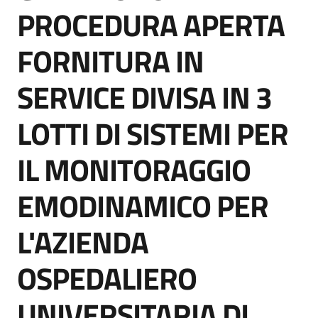
acquisto
PROCEDURA APERTA
FORNITURA IN
Supporto
SERVICE DIVISA IN 3
LOTTI DI SISTEMI PER
Piattaforme
telematiche
IL MONITORAGGIO
EMODINAMICO PER
L'AZIENDA
English
OSPEDALIERO
site
UNIVERSITARIA DI