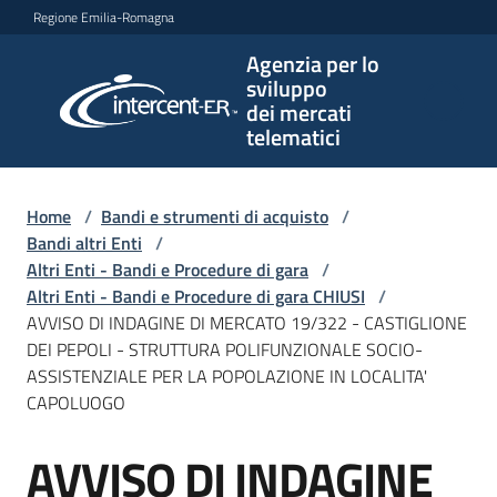
Vai al contenuto
Vai alla navigazione
Vai al footer
Regione Emilia-Romagna
Agenzia per lo
Agenzia
sviluppo
per lo
dei mercati
sviluppo
telematici
dei
mercati
telematici
Home
/
Bandi e strumenti di acquisto
/
Bandi altri Enti
/
Altri Enti - Bandi e Procedure di gara
/
Altri Enti - Bandi e Procedure di gara CHIUSI
/
L'Agenzia
AVVISO DI INDAGINE DI MERCATO 19/322 - CASTIGLIONE
DEI PEPOLI - STRUTTURA POLIFUNZIONALE SOCIO-
ASSISTENZIALE PER LA POPOLAZIONE IN LOCALITA'
CAPOLUOGO
Bandi
e
AVVISO DI INDAGINE
strumenti
Salta al contenuto
di