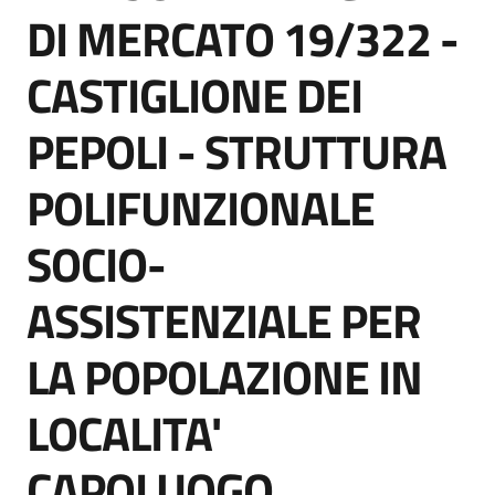
acquisto
DI MERCATO 19/322 -
CASTIGLIONE DEI
Supporto
PEPOLI - STRUTTURA
POLIFUNZIONALE
Piattaforme
telematiche
SOCIO-
ASSISTENZIALE PER
LA POPOLAZIONE IN
English
LOCALITA'
site
CAPOLUOGO