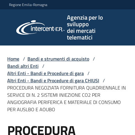
Vai al contenuto
Vai alla navigazione
Vai al footer
Regione Emilia-Romagna
Agenzia per lo
Agenzia
sviluppo
per lo
dei mercati
sviluppo
telematici
dei
mercati
telematici
Home
/
Bandi e strumenti di acquisto
/
Bandi altri Enti
/
Altri Enti - Bandi e Procedure di gara
/
Altri Enti - Bandi e Procedure di gara CHIUSI
/
L'Agenzia
PROCEDURA NEGOZIATA FORNITURA QUADRIENNALE IN
SERVICE DI N. 2 SISTEMI INIEZIONE CO2 PER
ANGIOGRAFIA PERIFERICA E MATERIALE DI CONSUMO
PER AUSLBO E AOUBO
Bandi
e
PROCEDURA
strumenti
Salta al contenuto
di