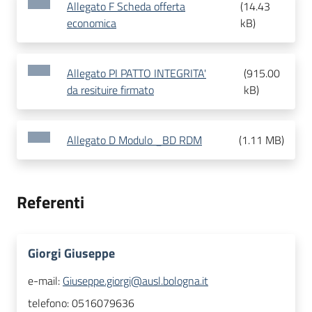
Allegato F Scheda offerta
(
14.43
economica
kB
)
Allegato PI PATTO INTEGRITA'
(
915.00
da resituire firmato
kB
)
Allegato D Modulo _BD RDM
(
1.11 MB
)
Referenti
Giorgi Giuseppe
e-mail:
Giuseppe.giorgi@ausl.bologna.it
telefono:
0516079636