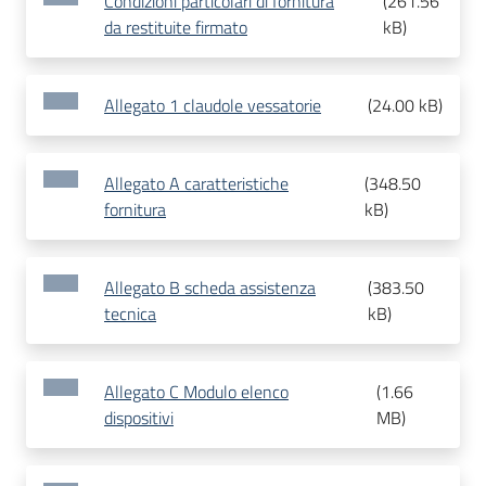
Condizioni particolari di fornitura
(
261.56
da restituite firmato
kB
)
Allegato 1 claudole vessatorie
(
24.00 kB
)
Allegato A caratteristiche
(
348.50
fornitura
kB
)
Allegato B scheda assistenza
(
383.50
tecnica
kB
)
Allegato C Modulo elenco
(
1.66
dispositivi
MB
)