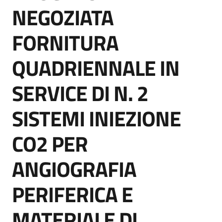
acquisto
NEGOZIATA
FORNITURA
Supporto
QUADRIENNALE IN
SERVICE DI N. 2
Piattaforme
telematiche
SISTEMI INIEZIONE
CO2 PER
ANGIOGRAFIA
English
PERIFERICA E
site
MATERIALE DI